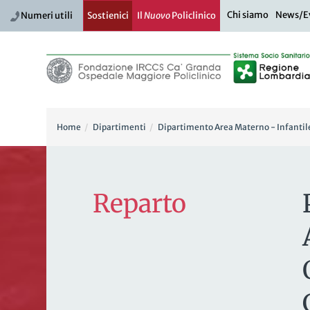
Chi siamo
News/E
Numeri utili
Sostienici
Il
Nuovo
Policlinico
Home
Dipartimenti
Dipartimento Area Materno - Infantil
Reparto