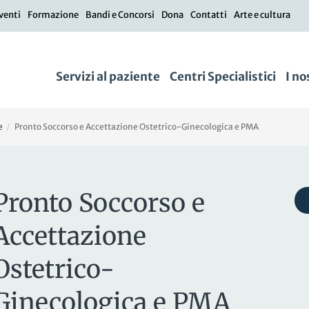
venti
Formazione
Bandi e Concorsi
Dona
Contatti
Arte e cultura
Servizi al paziente
Centri Specialistici
I no
e
Pronto Soccorso e Accettazione Ostetrico-Ginecologica e PMA
Pronto Soccorso e
Accettazione
Ostetrico-
Ginecologica e PMA