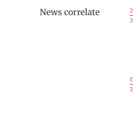
News correlate
2
2
1
2