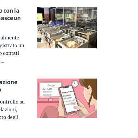
o con la
nasce un
calmente
egistrato un
o contati
..
azione
a
ontrollo su
elazioni,
nto degli