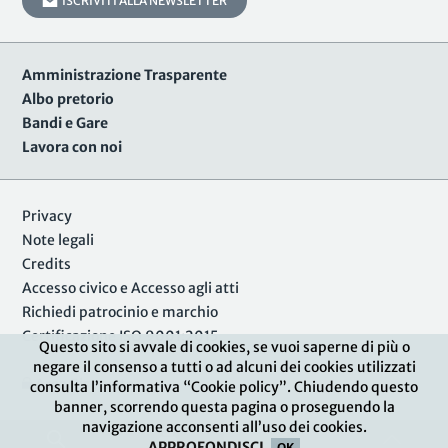
ISCRIVITI ALLA NEWSLETTER
Amministrazione Trasparente
Albo pretorio
Bandi e Gare
Lavora con noi
Privacy
Note legali
Credits
Accesso civico e Accesso agli atti
Richiedi patrocinio e marchio
Certificazione ISO 9001:2015
Questo sito si avvale di cookies, se vuoi saperne di più o
negare il consenso a tutti o ad alcuni dei cookies utilizzati
Area Riservata
consulta l’informativa “Cookie policy”. Chiudendo questo
banner, scorrendo questa pagina o proseguendo la
navigazione acconsenti all’uso dei cookies.
APPROFONDISCI
.