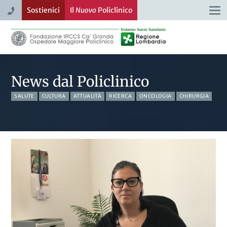
Sostienici
Il
Nuovo
Policlinico
Togg
navi
News dal Policlinico
SALUTE
CULTURA
ATTUALITÀ
RICERCA
ONCOLOGIA
CHIRURGIA