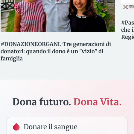
#Passaparola. Donatori Midollo Osseo. Sai
Og
che il Policlinico è sede del Registro
gr
Regionale?
tr
Dona futuro.
Dona Vita.
Donare il sangue