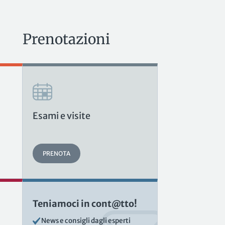
Prenotazioni
Esami e visite
PRENOTA
Teniamoci in cont@tto!
News e consigli dagli esperti