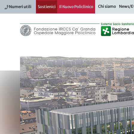
Chi siamo
News/E
Numeri utili
Sostienici
Il
Nuovo
Policlinico