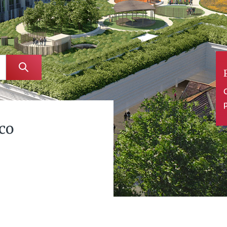
C
p
ico