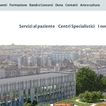
venti
Formazione
Bandi e Concorsi
Dona
Contatti
Arte e cultura
Servizi al paziente
Centri Specialistici
I no