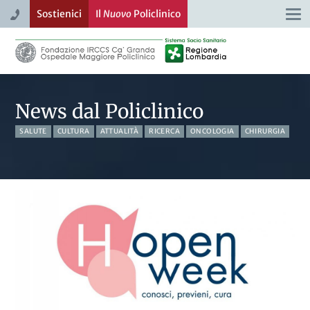
Sostienici
Il
Nuovo
Policlinico
Togg
navi
News dal Policlinico
SALUTE
CULTURA
ATTUALITÀ
RICERCA
ONCOLOGIA
CHIRURGIA