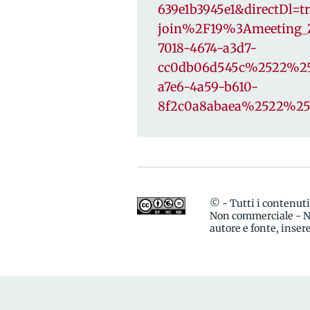
639e1b3945e1&directDl
join%2F19%3Ameetin
7018-4674-a3d7-
cc0db06d545c%2522%2
a7e6-4a59-b610-
8f2c0a8abaea%2522%25
© - Tutti i contenut
Non commerciale - No
autore e fonte, inse