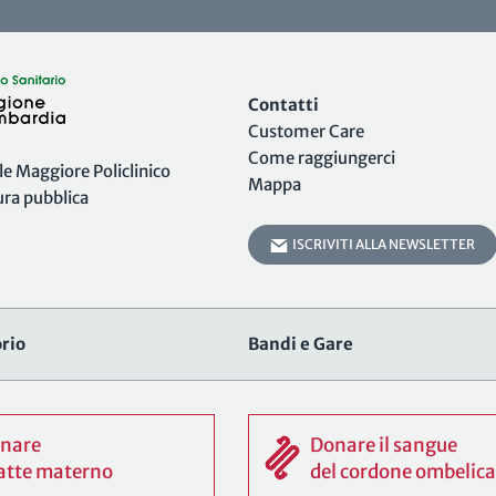
Contatti
Customer Care
Come raggiungerci
 Maggiore Policlinico
Mappa
tura pubblica
ISCRIVITI ALLA NEWSLETTER
rio
Bandi e Gare
nare
Donare il sangue
 latte materno
del cordone ombelica