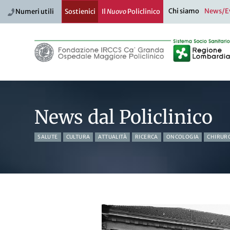
Chi siamo
News/E
Numeri utili
Sostienici
Il
Nuovo
Policlinico
News dal Policlinico
SALUTE
CULTURA
ATTUALITÀ
RICERCA
ONCOLOGIA
CHIRUR