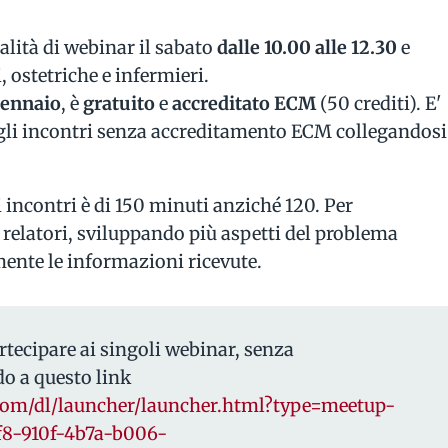
alità di webinar il sabato
dalle 10.00 alle 12.30
e
, ostetriche e infermieri.
gennaio
, è
gratuito
e
accreditato
ECM
(50 crediti). E'
gli incontri senza accreditamento ECM collegandosi
 incontri è di 150 minuti anziché 120. Per
ù relatori, sviluppando più aspetti del problema
rmente le informazioni ricevute.
tecipare ai singoli webinar, senza
o a questo link
.com/dl/launcher/launcher.html?type=meetup-
f8-910f-4b7a-b006-