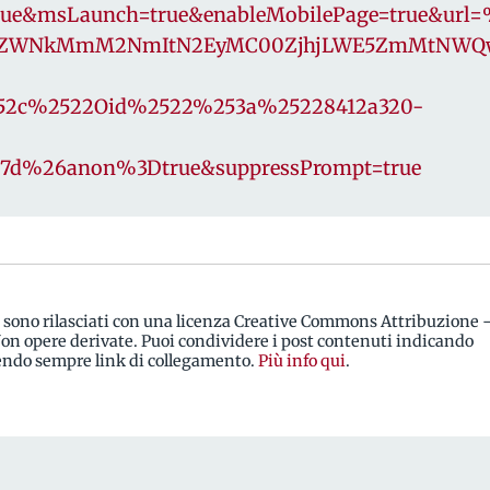
=true&msLaunch=true&enableMobilePage=true&u
g_ZWNkMmM2NmItN2EyMC00ZjhjLWE5ZmMtNWQw
52c%2522Oid%2522%253a%25228412a320-
7d%26anon%3Dtrue&suppressPrompt=true
i sono rilasciati con una licenza Creative Commons Attribuzione 
n opere derivate. Puoi condividere i post contenuti indicando
rendo sempre link di collegamento.
Più info qui
.