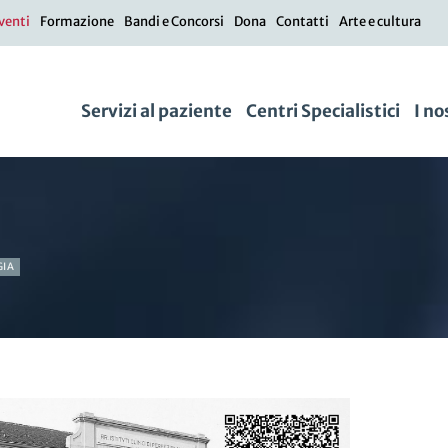
venti
Formazione
Bandi e Concorsi
Dona
Contatti
Arte e cultura
Servizi al paziente
Centri Specialistici
I no
GIA