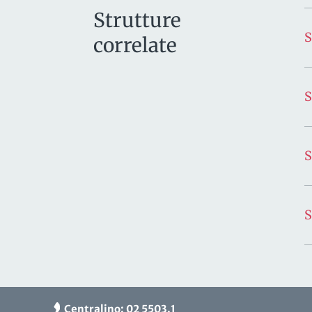
Strutture
correlate
S
Centralino: 02 5503.1