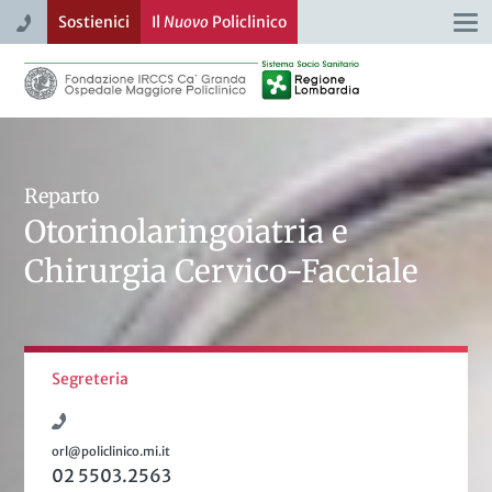
Sostienici
Il
Nuovo
Policlinico
Togg
navi
Reparto
Otorinolaringoiatria e
Chirurgia Cervico-Facciale
Segreteria
orl@policlinico.mi.it
02 5503.2563