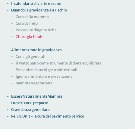
Il calendario di visite e esami
Quando la gravidanza è a rischio
Cura della mamma
Cura del feto
Procedure diagnostiche
Chirurgia fetale
Alimentazione in gravidanza
Consigli generali
Il Piatto Sano come strumento di dieta equilibrata
Prevenire disturbi gastrointestinali
Igiene alimentare e prevenzione
Mamma vegetariana
EssereNaturalmenteMamma
I nostri corsi preparto
Gravidanza gemellare
Pelvic Unit - la cura del pavimento pelvico