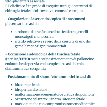
feto-placentari associate.
Il Policlinico è in grado di eseguire tutti gli interventi di
chirurgia fetale mini-invasiva, come ad esempio:
- Coagulazione laser endoscopica di anastomosi
placentari
in casi di:
sindrome da trasfusione feto-fetale tra gemelli
monozigoti monocoriali
ritardo selettivo e severo della crescita di uno dei
gemelli monozigoti monocoriali
- Occlusione endoscopica della trachea fetale
(tecnica/FETO)
mediante posizionamento di palloncino
endotracheale per via endoscopica in casi di ernia
diaframmatica congenita
- Posizionamento di shunt feto-amniotici
in casi di:
idrotorace fetale
idropericardio fetale
malformazione adenomatoide cistica del polmone
ostruzione del tratto urinario inferiore fetale
masse cistiche con compromissione emodinamica