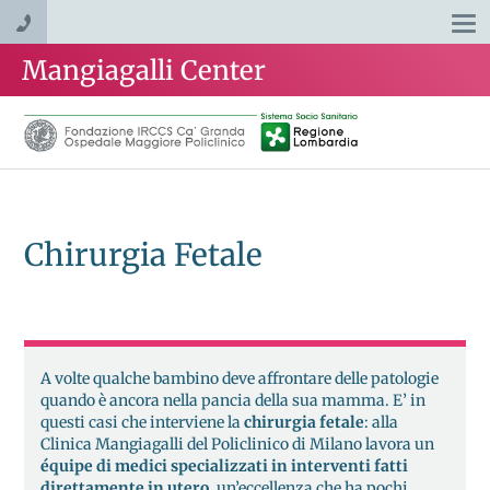
Togg
navi
Mangiagalli Center
Chirurgia Fetale
A volte qualche bambino deve affrontare delle patologie
quando è ancora nella pancia della sua mamma. E’ in
questi casi che interviene la
chirurgia fetale
: alla
Clinica Mangiagalli del Policlinico di Milano lavora un
équipe di medici specializzati in interventi fatti
direttamente in utero
, un’eccellenza che ha pochi