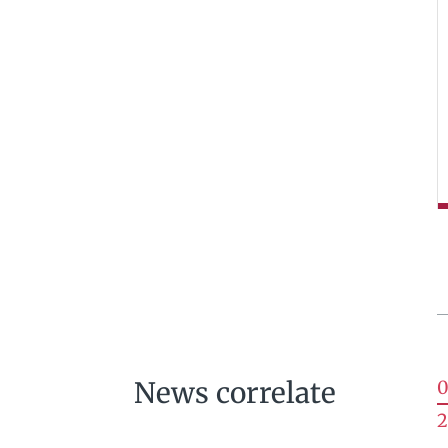
News correlate
0
2