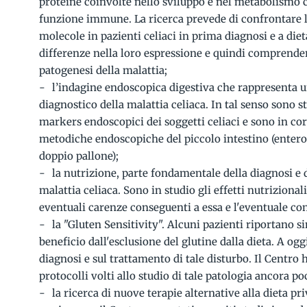
proteine coinvolte nello sviluppo e nel metabolismo cel
funzione immune. La ricerca prevede di confrontare l'
molecole in pazienti celiaci in prima diagnosi e a diet
differenze nella loro espressione e quindi comprende
patogenesi della malattia;
l’indagine endoscopica digestiva che rappresenta un
diagnostico della malattia celiaca. In tal senso sono st
markers endoscopici dei soggetti celiaci e sono in cor
metodiche endoscopiche del piccolo intestino (entero
doppio pallone);
la nutrizione, parte fondamentale della diagnosi e 
malattia celiaca. Sono in studio gli effetti nutrizionali
eventuali carenze conseguenti a essa e l'eventuale con
la "Gluten Sensitivity". Alcuni pazienti riportano 
beneficio dall'esclusione del glutine dalla dieta. A og
diagnosi e sul trattamento di tale disturbo. Il Centro h
protocolli volti allo studio di tale patologia ancora p
la ricerca di nuove terapie alternative alla dieta pri