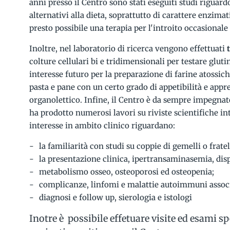
anni presso il Centro sono stati eseguiti studi riguardo
alternativi alla dieta, soprattutto di carattere enzima
presto possibile una terapia per l'introito occasionale 
Inoltre, nel laboratorio di ricerca vengono effettuati
colture cellulari bi e tridimensionali per testare glut
interesse futuro per la preparazione di farine atossich
pasta e pane con un certo grado di appetibilità e appre
organolettico. Infine, il Centro è da sempre impegnat
ha prodotto numerosi lavori su riviste scientifiche in
interesse in ambito clinico riguardano:
la familiarità con studi su coppie di gemelli o fratel
la presentazione clinica, ipertransaminasemia, dis
metabolismo osseo, osteoporosi ed osteopenia;
complicanze, linfomi e malattie autoimmuni associ
diagnosi e follow up, sierologia e istologi
Inotre è possibile effetuare visite ed esami spe