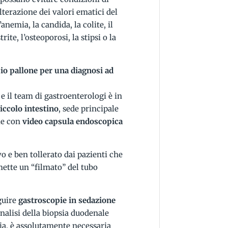
lterazione dei valori ematici del
nemia, la candida, la colite, il
ite, l’osteoporosi, la stipsi o la
io pallone per una diagnosi ad
e il team di gastroenterologi è in
iccolo intestino
, sede principale
pie con
video capsula endoscopica
 e ben tollerato dai pazienti che
ette un “filmato” del tubo
guire
gastroscopie in sedazione
’analisi della biopsia duodenale
hia, è assolutamente necessaria