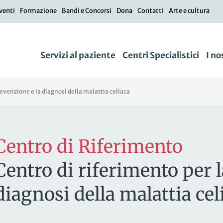
venti
Formazione
Bandi e Concorsi
Dona
Contatti
Arte e cultura
Servizi al paziente
Centri Specialistici
I no
revenzione e la diagnosi della malattia celiaca
Centro di Riferimento
Centro di riferimento per 
diagnosi della malattia cel