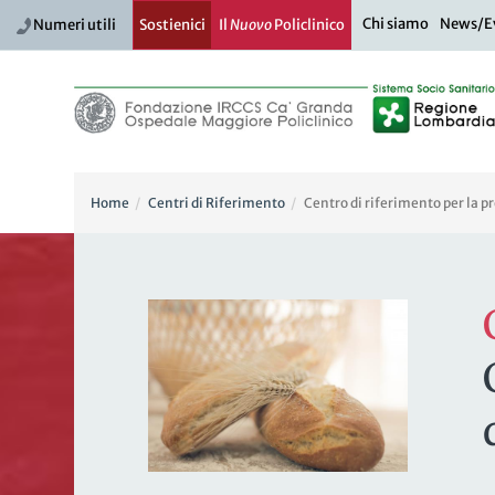
Chi siamo
News/E
Numeri utili
Sostienici
Il
Nuovo
Policlinico
Home
Centri di Riferimento
Centro di riferimento per la p