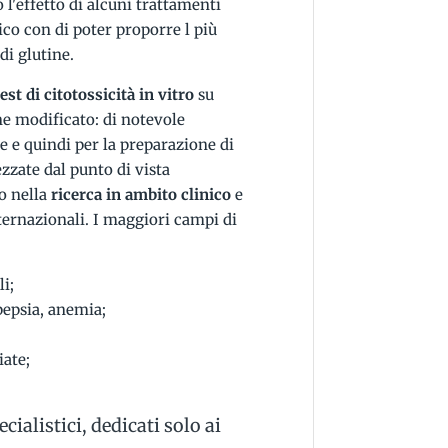
 l'effetto di alcuni trattamenti
tico con di poter proporre l più
di glutine.
test di citotossicità in vitro
su
ine modificato: di notevole
e e quindi per la preparazione di
zzate dal punto di vista
o nella
ricerca in ambito clinico
e
ternazionali. I maggiori campi di
li;
pepsia, anemia;
ate;
cialistici, dedicati solo ai