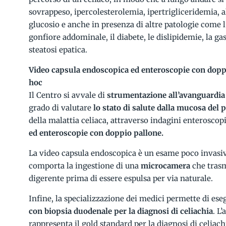
sovrappeso, ipercolesterolemia, ipertrigliceridemia, a
glucosio e anche in presenza di altre patologie come l’a
gonfiore addominale, il diabete, le dislipidemie, la gastr
steatosi epatica.
Video capsula endoscopica ed enteroscopie con dopp
hoc
Il Centro si avvale di
strumentazione all’avanguardia
grado di valutare
lo stato di salute dalla mucosa del p
della malattia celiaca, attraverso indagini enterosco
ed enteroscopie con doppio pallone.
La video capsula endoscopica è un esame poco invasivo
comporta la ingestione di una
microcamera
che trasm
digerente prima di essere espulsa per via naturale.
Infine, la specializzazione dei medici permette di ese
con biopsia duodenale per la diagnosi di celiachia
. L
rappresenta il gold standard per la diagnosi di celiac