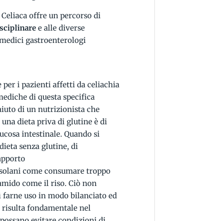
 Celiaca offre un percorso di
sciplinare
e alle diverse
 medici gastroenterologi
per i pazienti affetti da celiachia
 mediche di questa specifica
aiuto di un nutrizionista che
 una dieta priva di glutine è di
ucosa intestinale. Quando si
dieta senza glutine, di
apporto
rossolani come consumare troppo
 amido come il riso. Ciò non
ì farne uso in modo bilanciato ed
a risulta fondamentale nel
 possano evitare condizioni di