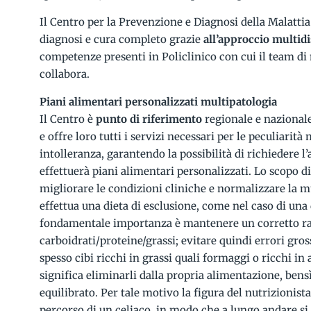
Il Centro per la Prevenzione e Diagnosi della Malattia
diagnosi e cura completo grazie
all’approccio multidi
competenze presenti in Policlinico con cui il team di
collabora.
Piani alimentari personalizzati multipatologia
Il Centro è
punto di riferimento
regionale e nazionale 
e offre loro tutti i servizi necessari per le peculiarità
intolleranza, garantendo la possibilità di richiedere l’
effettuerà piani alimentari personalizzati. Lo scopo di
migliorare le condizioni cliniche e normalizzare la m
effettua una dieta di esclusione, come nel caso di una 
fondamentale importanza è mantenere un corretto r
carboidrati/proteine/grassi; evitare quindi errori g
spesso cibi ricchi in grassi quali formaggi o ricchi in
significa eliminarli dalla propria alimentazione, bens
equilibrato. Per tale motivo la figura del nutrizionist
percorso di un celiaco, in modo che a lungo andare si