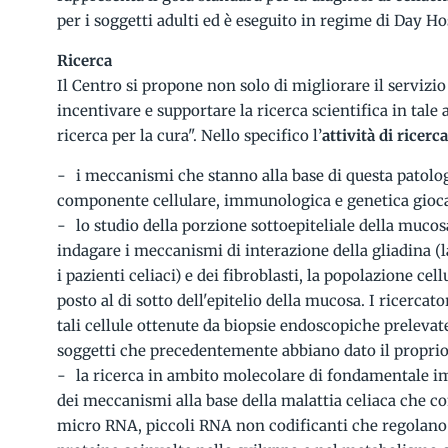
per i soggetti adulti ed è eseguito in regime di Day Ho
Ricerca
Il Centro si propone non solo di migliorare il servizio
incentivare e supportare la ricerca scientifica in tale
ricerca per la cura". Nello specifico l’
attività di ricerc
i meccanismi che stanno alla base di questa patolog
componente cellulare, immunologica e genetica gioca
lo studio della porzione sottoepiteliale della muco
indagare i meccanismi di interazione della gliadina (l
i pazienti celiaci) e dei fibroblasti, la popolazione cel
posto al di sotto dell'epitelio della mucosa. I ricercat
tali cellule ottenute da biopsie endoscopiche preleva
soggetti che precedentemente abbiano dato il propri
la ricerca in ambito molecolare di fondamentale 
dei meccanismi alla base della malattia celiaca che c
micro RNA, piccoli RNA non codificanti che regolano 