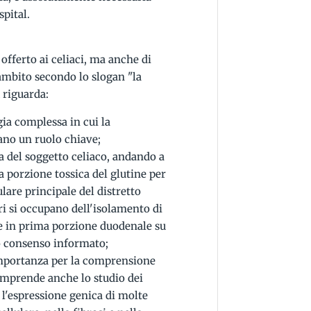
spital.
 offerto ai celiaci, ma anche di
 ambito secondo lo slogan "la
a
riguarda:
ia complessa in cui la
no un ruolo chiave;
sa del soggetto celiaco, andando a
a porzione tossica del glutine per
lulare principale del distretto
ori si occupano dell'isolamento di
te in prima porzione duodenale su
o consenso informato;
importanza per la comprensione
omprende anche lo studio dei
l'espressione genica di molte