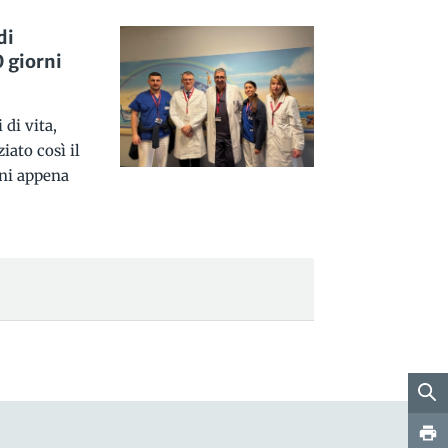
di
 giorni
di vita,
iato così il
rni appena