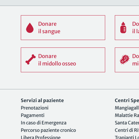
Donare
Do
il sangue
il
Donare
Do
il midollo osseo
mi
Servizi al paziente
Centri Spec
Prenotazioni
Mangiagall
Pagamenti
Malattie R
In caso di Emergenza
Santa Cate
Percorso paziente cronico
Centri di R
Libera Professione
Trapianti 