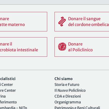
nare
Donare il sangue
 latte materno
del cordone ombelica
nare il
Donare
crobiota intestinale
al Policlinico
ialistici
Chi siamo
i Center
Storia e Futuro
are Center
Il
Nuovo
Policlinico
rina
CDA e Direzioni
iferimento
Organigramma
Lombardia - NITp
Patrimonio e Beni Culturali