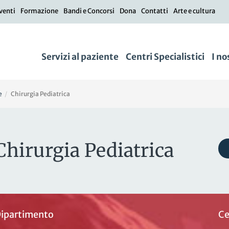
venti
Formazione
Bandi e Concorsi
Dona
Contatti
Arte e cultura
Servizi al paziente
Centri Specialistici
I no
e
Chirurgia Pediatrica
Chirurgia Pediatrica
ipartimento
Ce