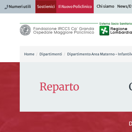
Chi siamo
News/E
Numeri utili
Sostienici
Il
Nuovo
Policlinico
Home
Dipartimenti
Dipartimento Area Materno - Infantil
Reparto
D