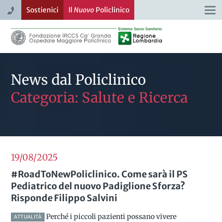
Sostienici
Il
Nuovo
Policlinico
Togg
navi
News dal Policlinico
Categoria: Salute e Ricerca
19/08
2025
#RoadToNewPoliclinico. Come sarà il PS
Pediatrico del nuovo Padiglione Sforza?
Risponde Filippo Salvini
Perché i piccoli pazienti possano vivere
ATTUALITÀ