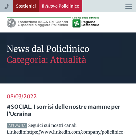
Sostienici
Il
Nuovo
Policlinico
Togg
navi
News dal Policlinico
Categoria: Attualità
08/03
2022
#SOCIAL. I sorrisi delle nostre mamme per
l’Ucraina
Seguici sui nostri canali
ATTUALITÀ
Linkedin:https://www.linkedin.com/company/policlinico-