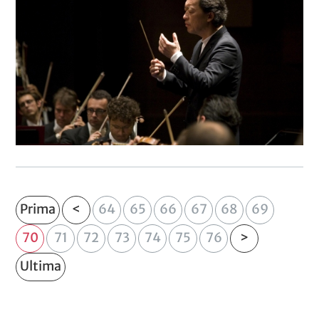
Prima
<
64
65
66
67
68
69
70
71
72
73
74
75
76
>
Ultima