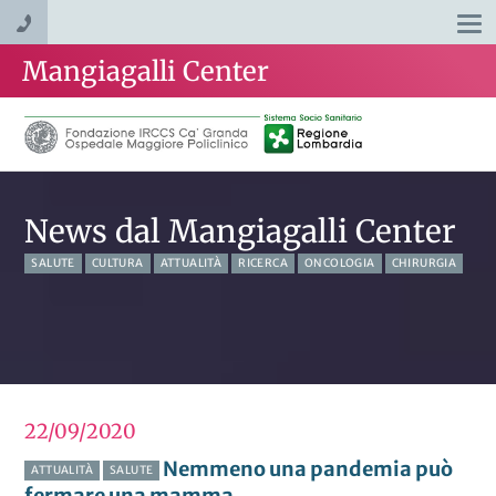
Togg
navi
Mangiagalli Center
News dal Mangiagalli Center
SALUTE
CULTURA
ATTUALITÀ
RICERCA
ONCOLOGIA
CHIRURGIA
22/09
2020
Nemmeno una pandemia può
ATTUALITÀ
SALUTE
fermare una mamma