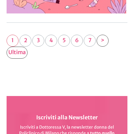
1
2
3
4
5
6
7
>
Ultima
Iscriviti alla Newsletter
Iscriviti a Dottoressa V, la newsletter donna del
Policlinico di Milano
che risponde a
tutto quello