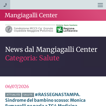
Togg
navi
Mangiagalli Center
News dal Mangiagalli Center
Categoria: Salute
06/07
2026
#RASSEGNASTAMPA.
ATTUALITÀ
SALUTE
Sindrome del bambino scosso: Monica
Fumagalli ne parla a TG4 Medicina