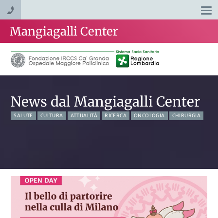
Togg
navi
Mangiagalli Center
News dal Mangiagalli Center
SALUTE
CULTURA
ATTUALITÀ
RICERCA
ONCOLOGIA
CHIRURGIA