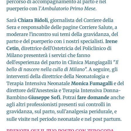
percorso di accompagnamento al parto e nel
puerperio con l’
Ambulatorio Primo Mese
.
Sarà
Chiara Bidoli
, giornalista del Corriere della
Sera e responsabile delle pagine Corriere Salute, a
moderare l'incontro sui temi della gravidanza, del
parto e del puerperio con i nostri specialisti.
Irene
Cetin
, direttrice dell'Ostetricia del Policlinico di
Milano presenterà i servizi che fanno
dell'esperienza del parto in Clinica Mangiagalli "
Il
bello di nascere nella culla di Milano
". A seguire, gli
interventi della direttrice della Neonatologia e
Terapia Intensiva Neonatale
Monica Fumagalli
e del
direttore dell’Anestesia e Terapia Intensiva Donna-
Bambino
Giuseppe Sofi
. Potrai
fare domande
anche
agli altri professionisti presenti sui controlli in
gravidanza, sul parto, sull’analgesia peridurale, e
sulle visite nel periodo neonatale e nel post partum.
PRENOTA QUI IL TUO POSTO CON ZEROCODA