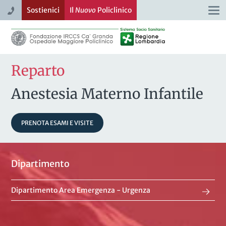
Sostienici
Il
Nuovo
Policlinico
Togg
navi
Reparto
Anestesia Materno Infantile
PRENOTA ESAMI E VISITE
Dipartimento
Dipartimento Area Emergenza - Urgenza