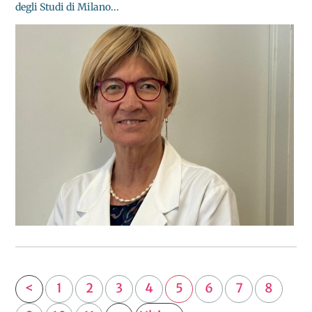
degli Studi di Milano...
<
1
2
3
4
5
6
7
8