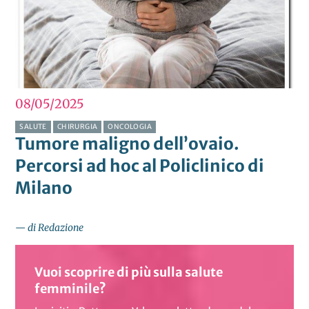
08/05
2025
SALUTE
CHIRURGIA
ONCOLOGIA
Tumore maligno dell’ovaio.
Percorsi ad hoc al Policlinico di
Milano
— di Redazione
Vuoi scoprire di più sulla salute
femminile?