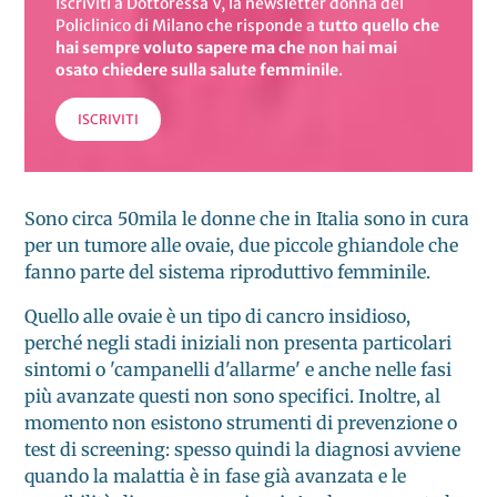
Iscriviti a Dottoressa V, la newsletter donna del
Policlinico di Milano
che risponde a
tutto quello che
hai sempre voluto sapere
ma che non hai mai
osato chiedere sulla salute femminile
.
ISCRIVITI
Sono circa 50mila le donne che in Italia sono in cura
per un tumore alle ovaie, due piccole ghiandole che
fanno parte del sistema riproduttivo femminile.
Quello alle ovaie è un tipo di cancro insidioso,
perché negli stadi iniziali non presenta particolari
sintomi o 'campanelli d'allarme' e anche nelle fasi
più avanzate questi non sono specifici. Inoltre, al
momento non esistono strumenti di prevenzione o
test di screening: spesso quindi la diagnosi avviene
quando la malattia è in fase già avanzata e le