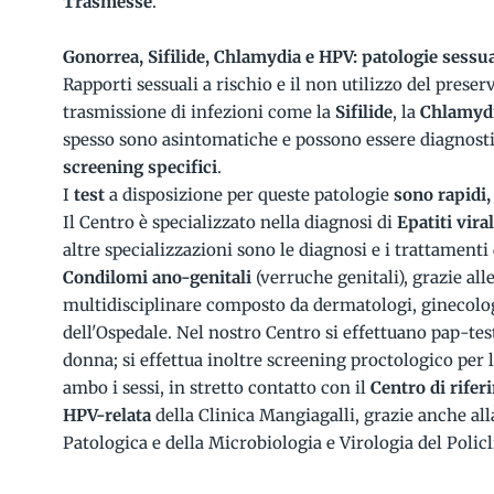
Trasmesse
.
Gonorrea, Sifilide, Chlamydia e HPV: patologie sessu
Rapporti sessuali a rischio e il non utilizzo del preser
trasmissione di infezioni come la
Sifilide
, la
Chlamyd
spesso sono asintomatiche e possono essere diagnostic
screening specifici
.
I
test
a disposizione per queste patologie
sono rapidi, 
Il Centro è specializzato nella diagnosi di
Epatiti viral
altre specializzazioni sono le diagnosi e i trattamenti
Condilomi ano-genitali
(verruche genitali), grazie all
multidisciplinare composto da dermatologi, ginecologi
dell'Ospedale. Nel nostro Centro si effettuano pap-tes
donna; si effettua inoltre screening proctologico per 
ambo i sessi, in stretto contatto con il
Centro di rifer
HPV-relata
della Clinica Mangiagalli, grazie anche al
Patologica e della Microbiologia e Virologia del Polic