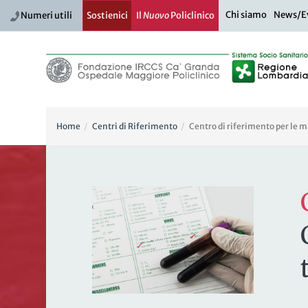
Chi siamo
News/E
Numeri utili
Sostienici
Il
Nuovo
Policlinico
Home
Centri di Riferimento
Centro di riferimento per le m