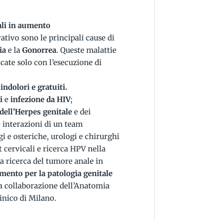
ali in aumento
vativo sono le principali cause di
ia
e la
Gonorrea
. Queste malattie
ate solo con l’esecuzione di
indolori e gratuiti.
i
e
infezione da HIV
;
dell’Herpes genitale
e dei
e interazioni di un team
 e osteriche, urologi e chirurghi
t cervicali e ricerca HPV nella
la ricerca del tumore anale in
imento per la patologia genitale
la collaborazione dell’Anatomia
linico di Milano.