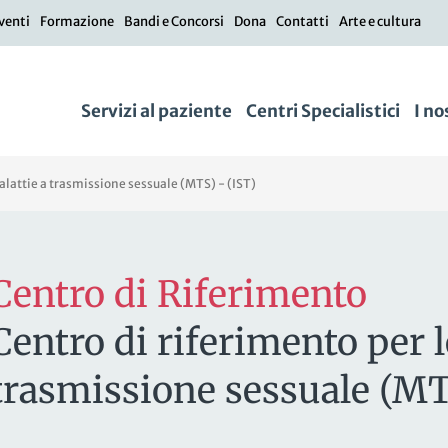
venti
Formazione
Bandi e Concorsi
Dona
Contatti
Arte e cultura
Servizi al paziente
Centri Specialistici
I no
alattie a trasmissione sessuale (MTS) - (IST)
Centro di Riferimento
Centro di riferimento per l
trasmissione sessuale (MT