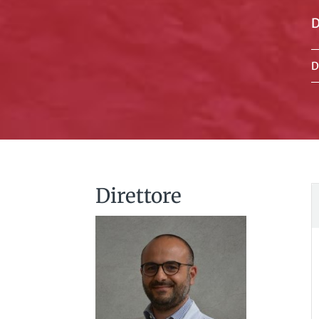
D
D
Direttore