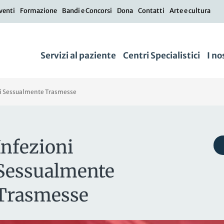
venti
Formazione
Bandi e Concorsi
Dona
Contatti
Arte e cultura
Servizi al paziente
Centri Specialistici
I no
ni Sessualmente Trasmesse
Infezioni
Sessualmente
Trasmesse