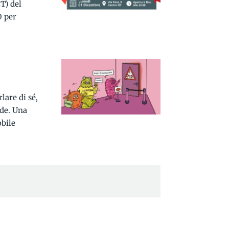
T) del
0 per
lare di sé,
lde. Una
obile