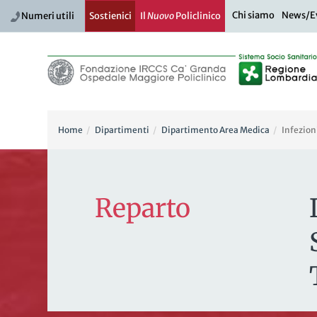
Chi siamo
News/E
Numeri utili
Sostienici
Il
Nuovo
Policlinico
Home
Dipartimenti
Dipartimento Area Medica
Infezio
Reparto