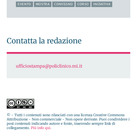
EVENTO
MOSTRA
CONVEGNO
CORSO
INIZIATIVA
Contatta la redazione
ufficiostampa@policlinico.mi.it
© - Tutti i contenuti sono rilasciati con una licenza Creative Commons
Attribuzione - Non commerciale - Non opere derivate. Puoi condividere i
post contenuti indicando autore e fonte, inserendo sempre link di
collegamento.
Più info qui
.