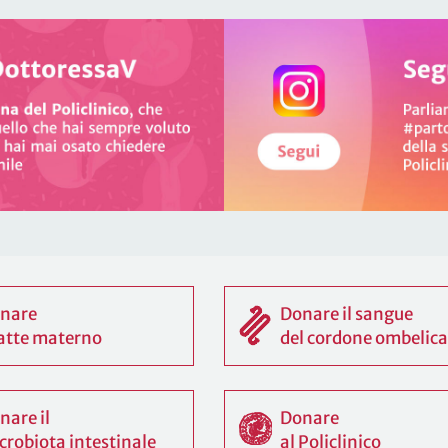
nare
Donare il sangue
 latte materno
del cordone ombelica
nare il
Donare
crobiota intestinale
al Policlinico