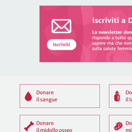
Donare
Do
il sangue
il
Donare
Do
il midollo osseo
mi