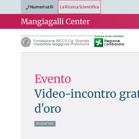
Numeri utili
La Ricerca Scientifica
Mangiagalli Center
Evento
Video-incontro grat
d'oro
INIZIATIVA