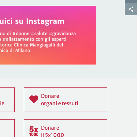
Donare
le
organi e tessuti
Donare
il 5x1000