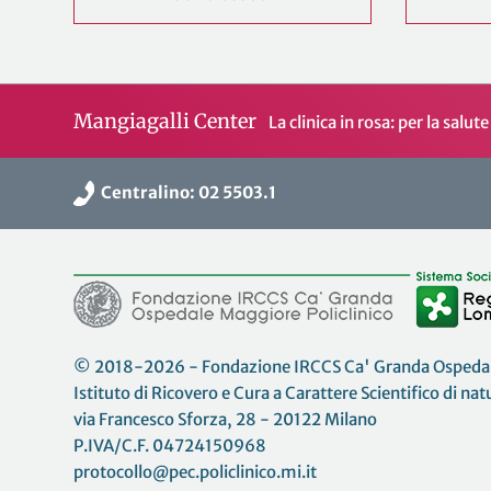
Mangiagalli Center
La clinica in rosa: per la sal
Centralino: 02 5503.1
© 2018-2026 - Fondazione IRCCS Ca' Granda Ospedale
Istituto di Ricovero e Cura a Carattere Scientifico di na
via Francesco Sforza, 28 - 20122 Milano
P.IVA/C.F. 04724150968
protocollo@pec.policlinico.mi.it