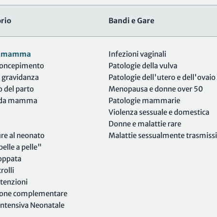
rio
Bandi e Gare
e mamma
Infezioni vaginali
concepimento
Patologie della vulva
a gravidanza
Patologie dell'utero e dell'ovaio
 del parto
Menopausa e donne over 50
a da mamma
Patologie mammarie
Violenza sessuale e domestica
Donne e malattie rare
re al neonato
Malattie sessualmente trasmissib
elle a pelle"
oppata
rolli
tenzioni
ione complementare
Intensiva Neonatale