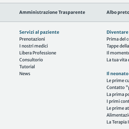
Amministrazione Trasparente
Albo preto
Servizi al paziente
Diventar
Prenotazioni
Prima del 
I nostri medici
Tappe dell
Libera Professione
Il momento
Consultorio
La tua vit
Tutorial
News
Il neonato
Le prime cu
Contatto "p
La prima p
I primi cont
Le prime at
Alimentaz
La Terapia 