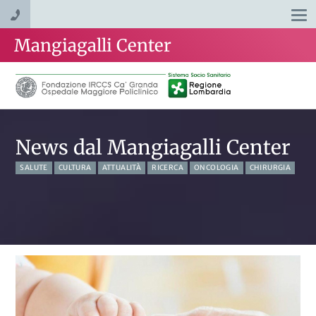
Togg
navi
Mangiagalli Center
News dal Mangiagalli Center
SALUTE
CULTURA
ATTUALITÀ
RICERCA
ONCOLOGIA
CHIRURGIA