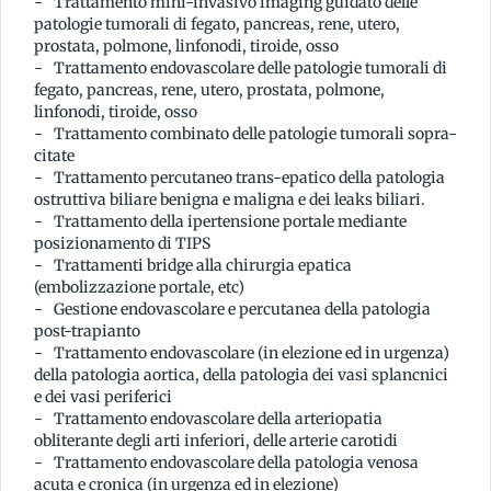
Trattamento mini-invasivo imaging guidato delle
patologie tumorali di fegato, pancreas, rene, utero,
prostata, polmone, linfonodi, tiroide, osso
Trattamento endovascolare delle patologie tumorali di
fegato, pancreas, rene, utero, prostata, polmone,
linfonodi, tiroide, osso
Trattamento combinato delle patologie tumorali sopra-
citate
Trattamento percutaneo trans-epatico della patologia
ostruttiva biliare benigna e maligna e dei leaks biliari.
Trattamento della ipertensione portale mediante
posizionamento di TIPS
Trattamenti bridge alla chirurgia epatica
(embolizzazione portale, etc)
Gestione endovascolare e percutanea della patologia
post-trapianto
Trattamento endovascolare (in elezione ed in urgenza)
della patologia aortica, della patologia dei vasi splancnici
e dei vasi periferici
Trattamento endovascolare della arteriopatia
obliterante degli arti inferiori, delle arterie carotidi
Trattamento endovascolare della patologia venosa
acuta e cronica (in urgenza ed in elezione)