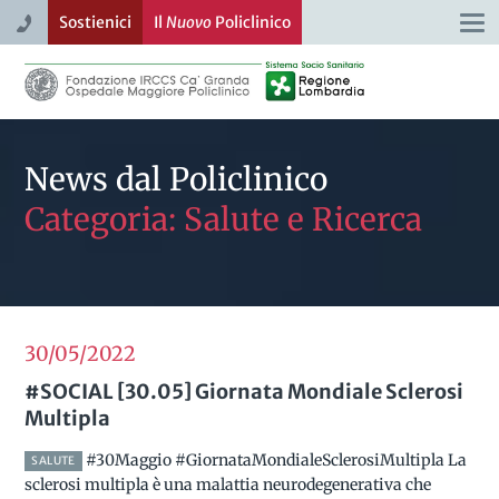
Sostienici
Il
Nuovo
Policlinico
Togg
navi
News dal Policlinico
Categoria: Salute e Ricerca
30/05
2022
#SOCIAL [30.05] Giornata Mondiale Sclerosi
Multipla
#30Maggio #GiornataMondialeSclerosiMultipla La
SALUTE
sclerosi multipla è una malattia neurodegenerativa che