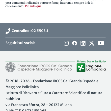
post contenuti indicando autore e fonte, inserendo sempre link di
collegamento.
Più info qui
.
Centralino: 02 5503.1
Seguici sui social:
© 2018-2026 - Fondazione IRCCS Ca' Granda Ospedale
Maggiore Policlinico
Istituto di Ricovero e Cura a Carattere Scientifico di natura
pubblica
via Francesco Sforza, 28 - 20122 Milano
P.IVA/C.F. 04724150968