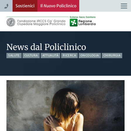
Sostienici
Il
Nuovo
Policlinico
Togg
navi
News dal Policlinico
SALUTE
CULTURA
ATTUALITÀ
RICERCA
ONCOLOGIA
CHIRURGIA