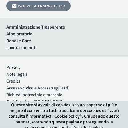
ISCRIVITI ALLA NEWSLETTER
Amministrazione Trasparente
Albo pretorio
Bandi e Gare
Lavora con noi
Privacy
Note legali
Credits
Accesso civico e Accesso agli atti
Richiedi patrocinio e marchio
Certificazione ISO 9001:2015
Questo sito si avvale di cookies, se vuoi saperne di più o
negare il consenso a tutti o ad alcuni dei cookies utilizzati
Area Riservata
consulta l’informativa “Cookie policy”. Chiudendo questo
banner, scorrendo questa pagina o proseguendo la
navigazione acconsenti all’uso dei cookies.