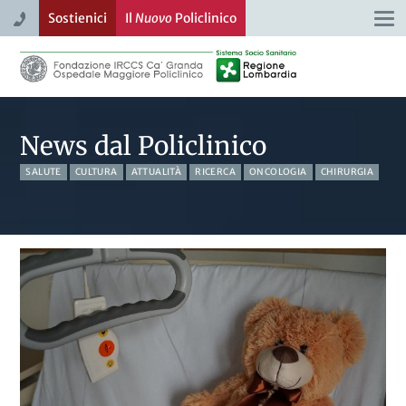
Sostienici
Il
Nuovo
Policlinico
Togg
navi
News dal Policlinico
SALUTE
CULTURA
ATTUALITÀ
RICERCA
ONCOLOGIA
CHIRURGIA