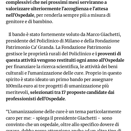
complessivi che nei prossimi mesi serviranno a 
valorizzare ulteriormente l'accoglienza e l'attesa 
nell'Ospedale
, per renderla sempre più a misura di 
genitore e di bambino.
   Il bando è stato fortemente voluto da Marco Giachetti, 
presidente del Policlinico di Milano e della Fondazione 
Patrimonio Ca' Granda. La Fondazione Patrimonio 
gestisce le proprietà rurali del Policlinico e 
i proventi di 
questa attività vengono restituiti ogni anno all'Ospedale
per finanziare la ricerca scientifica, le attività dei beni 
culturali e l'umanizzazione delle cure. Proprio in questo 
spirito è stato ideato un primo bando per assegnare 
100mila euro ai tre progetti di umanizzazione più 
meritevoli, 
selezionati tra 17 proposte candidate dai 
professionisti dell'Ospedale
.
“L’umanizzazione delle cure è un tema particolarmente 
caro per me: - spiega il presidente Giachetti -  sono 
convinto che un ospedale, oltre allo specifico dovere di 
curare, debba porre attenzione anche ad un altro tipo di 