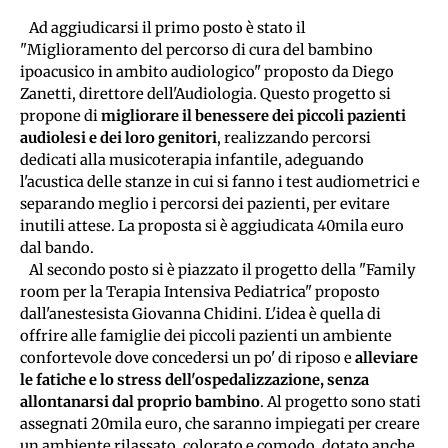
   Ad aggiudicarsi il primo posto è stato il 
"Miglioramento del percorso di cura del bambino 
ipoacusico in ambito audiologico" proposto da Diego 
Zanetti, direttore dell'Audiologia. Questo progetto si 
propone di 
migliorare il benessere dei piccoli pazienti 
audiolesi e dei loro genitori
, realizzando percorsi 
dedicati alla musicoterapia infantile, adeguando 
l'acustica delle stanze in cui si fanno i test audiometrici e 
separando meglio i percorsi dei pazienti, per evitare 
inutili attese. La proposta si è aggiudicata 40mila euro 
dal bando.
   Al secondo posto si è piazzato il progetto della "Family 
room per la Terapia Intensiva Pediatrica" proposto 
dall'anestesista Giovanna Chidini. L'idea è quella di 
offrire alle famiglie dei piccoli pazienti un ambiente 
confortevole dove concedersi un po' di riposo e 
alleviare 
le fatiche e lo stress dell'ospedalizzazione, senza 
allontanarsi dal proprio bambino
. Al progetto sono stati 
assegnati 20mila euro, che saranno impiegati per creare 
un ambiente rilassato, colorato e comodo, dotato anche 