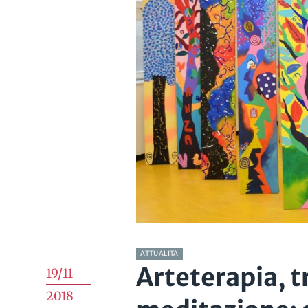
ATTUALITÀ
Arteterapia, t
19/11
2018