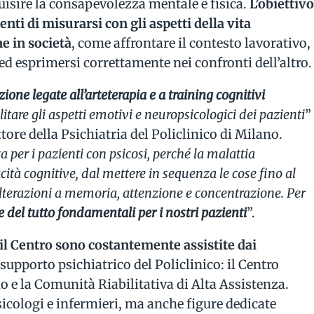
uisire la consapevolezza mentale e fisica.
L’obiettiv
enti di misurarsi con gli aspetti della vita
e in società
, come affrontare il contesto lavorativo,
 ed esprimersi correttamente nei confronti dell’altro.
azione legate all’arteterapia e a training cognitivi
ilitare gli aspetti emotivi e neuropsicologici dei pazienti
”
ettore della Psichiatria del Policlinico di Milano.
er i pazienti con psicosi, perché la malattia
cità cognitive, dal mettere in sequenza le cose fino al
alterazioni a memoria, attenzione e concentrazione. Per
ve del tutto fondamentali per i nostri pazienti
”.
il Centro sono costantemente assistite dai
i supporto psichiatrico del Policlinico: il Centro
no e la Comunità Riabilitativa di Alta Assistenza.
sicologi e infermieri, ma anche figure dedicate