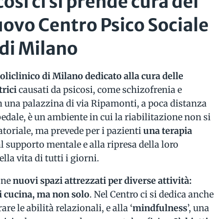
osì ci si prende cura dei
uovo Centro Psico Sociale
 di Milano
liclinico di Milano dedicato alla cura delle
trici
causati da psicosi, come schizofrenia e
in una palazzina di via Ripamonti, a poca distanza
dale, è un ambiente in cui la riabilitazione non si
atoriale, ma prevede per i pazienti
una terapia
 al supporto mentale e alla ripresa della loro
a vita di tutti i giorni.
one
nuovi spazi attrezzati per diverse attività:
pi cucina, ma non solo
. Nel Centro ci si dedica anche
are le abilità relazionali, e alla ‘
mindfulness
’, una