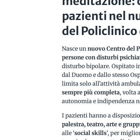
meditazione: c
pazienti nel n
del Policlinico
Nasce un
nuovo Centro del Po
persone con disturbi psichia
disturbo bipolare. Ospitato 
dal Duomo e dallo stesso Ospe
limita solo all’attività ambul
sempre più completa
, volta
autonomia e indipendenza nell
I pazienti hanno a disposizi
palestra, teatro, arte e grup
alle ‘
social skills
’, per miglior