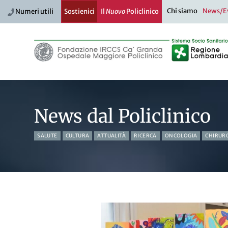
Chi siamo
News/E
Numeri utili
Sostienici
Il
Nuovo
Policlinico
News dal Policlinico
SALUTE
CULTURA
ATTUALITÀ
RICERCA
ONCOLOGIA
CHIRUR