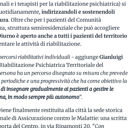
li e i terapisti per la riabilitazione psichiatrica) si
quotidianamente,
indirizzandoli e sostenendoli
cura
. Oltre che per i pazienti del Comunità
nza, struttura semiresidenziale che può accogliere
iurno è aperto anche a tutti i pazienti del territorio
tare le attività di riabilitazione.
rcorsi riabilitativi individuali
- aggiunge
Gianluigi
 Riabilitazione Psichiatrica Territoriale del
persona ha un percorso disegnato su misura che prevede
 periodiche e una progressività che ha come obiettivo la
a di insegnare gradualmente ai pazienti a gestire le
iana, in modo sempre più autonomo
”.
ene finalmente restituita alla città la sede storica
onale di Assicurazione contro le Malattie: una scritta
orta del Centro, in via Ripamonti 20. "
Con