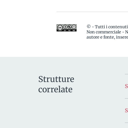
© - Tutti i contenut
Non commerciale - No
autore e fonte, inse
Strutture
correlate
S