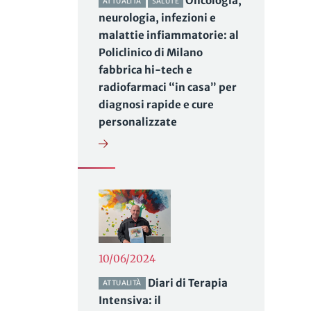
Oncologia,
o
ATTUALITÀ
SALUTE
neurologia, infezioni e
malattie infiammatorie: al
Policlinico di Milano
fabbrica hi-tech e
radiofarmaci “in casa” per
diagnosi rapide e cure
personalizzate
10/06/2024
Diari di Terapia
ATTUALITÀ
Intensiva: il