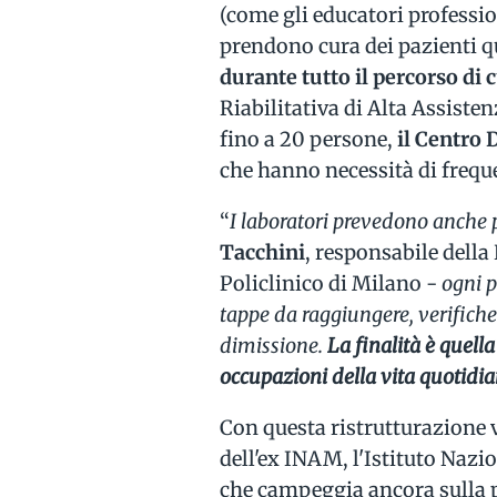
(come gli educatori professiona
prendono cura dei pazienti 
durante tutto il percorso di 
Riabilitativa di Alta Assiste
fino a 20 persone,
il Centro D
che hanno necessità di frequen
“
I laboratori prevedono anche pe
Tacchini
, responsabile della
Policlinico di Milano -
ogni 
tappe da raggiungere, verifiche
dimissione.
La finalità è quell
occupazioni della vita quotid
Con questa ristrutturazione vi
dell'ex INAM, l'Istituto Nazi
che campeggia ancora sulla p