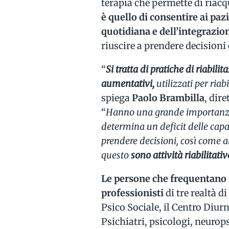
terapia che permette di riacq
è quello di consentire ai pazi
quotidiana e dell’integrazion
riuscire a prendere decisioni
“
Si tratta di pratiche di riabilit
aumentativi,
utilizzati per riab
spiega
Paolo Brambilla
, dir
“
Hanno una grande importanza p
determina un deficit delle capa
prendere decisioni, così come 
questo
sono attività riabilitati
Le persone che frequentano 
professionisti
di tre realtà d
Psico Sociale, il Centro Diur
Psichiatri, psicologi, neurop