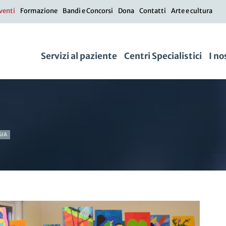
venti
Formazione
Bandi e Concorsi
Dona
Contatti
Arte e cultura
Servizi al paziente
Centri Specialistici
I no
GIA