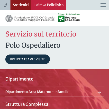
Sostienici
Il
Nuovo
Policlinico
Togg
navi
Servizio sul territorio
Polo Ospedaliero
PRENOTA ESAMI E VISITE
Dipartimento
Dipartimento Area Materno - Infantile
Struttura Complessa