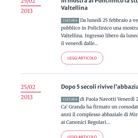
In mostra al Policlinico la st
25/02
Valtellina
2013
Da lunedì 25 febbraio a v
CULTURA
pubblico in Policlinico una mostra 
Valtellina. Ingresso libero da lunedì
il venerdì dalle...
LEGGI ARTICOLO
Dopo 5 secoli rivive l’abbazi
25/02
2013
di Paola Navotti Venerdì 
CULTURA
Ca’ Granda ha firmato un comodato
anni il complesso abbaziale di Mir
ai Canonici Regolari...
LEGGI ARTICOLO