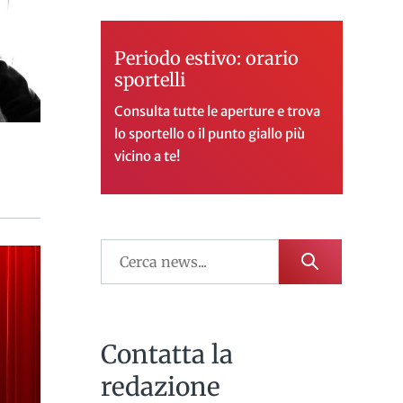
Periodo estivo: orario
sportelli
Consulta tutte le aperture e trova
lo sportello o il punto giallo più
vicino a te!
Contatta la
redazione