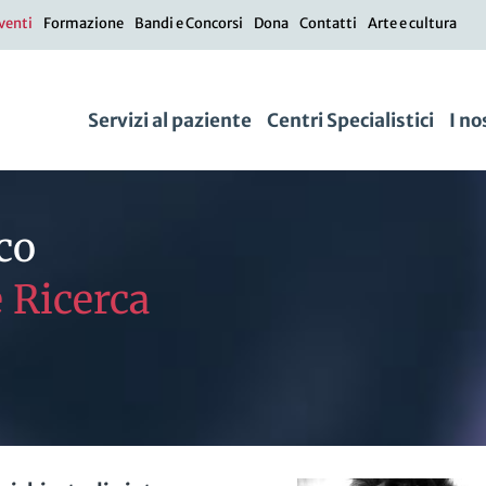
venti
Formazione
Bandi e Concorsi
Dona
Contatti
Arte e cultura
Servizi al paziente
Centri Specialistici
I no
co
e Ricerca