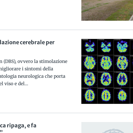
lazione cerebrale per
n (DBS), ovvero la stimolazione
migliorare i sintomi della
atologia neurologica che porta
 viso e del...
ca ripaga, e fa
”