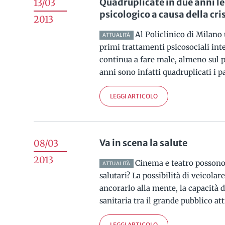
Quadruplicate in due anni le 
13/03
psicologico a causa della cr
2013
Al Policlinico di Milano
ATTUALITÀ
primi trattamenti psicosociali in
continua a fare male, almeno sul pi
anni sono infatti quadruplicati i pa
LEGGI ARTICOLO
Va in scena la salute
08/03
2013
Cinema e teatro possono a
ATTUALITÀ
salutari? La possibilità di veicolar
ancorarlo alla mente, la capacità 
sanitaria tra il grande pubblico att
LEGGI ARTICOLO