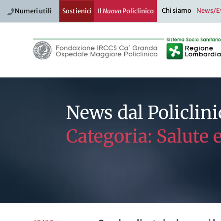
Chi siamo
News/E
Numeri utili
Sostienici
Il
Nuovo
Policlinico
News dal Policlini
Categoria: Salute 