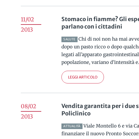
Stomaco in fiamme? Gli esper
11/02
parlano con i cittadini
2013
Chi di noi non ha mai avve
SALUTE
dopo un pasto ricco o dopo qualche
legati all’apparato gastrointestina
popolazione, variano d’intensità e.
LEGGI ARTICOLO
Vendita garantita per i due 
08/02
Policlinico
2013
Viale Montello 6 e via C
ATTUALITÀ
finanziare il nuovo Pronto Soccors