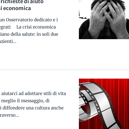
richieste di aiuto
isi economica
 un Osservatorio dedicato e i
tegrati La crisi economica
ano della salute: in soli due
zienti...
iutarci ad adottare stili di vita
e meglio il messaggio, di
di diffondere una cultura anche
raverso...