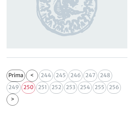
Prima
<
244
245
246
247
248
249
250
251
252
253
254
255
256
>