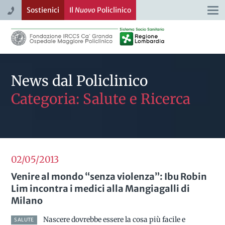
Sostienici
Il
Nuovo
Policlinico
Togg
navi
News dal Policlinico
Categoria: Salute e Ricerca
02/05
2013
Venire al mondo “senza violenza”: Ibu Robin
Lim incontra i medici alla Mangiagalli di
Milano
Nascere dovrebbe essere la cosa più facile e
SALUTE