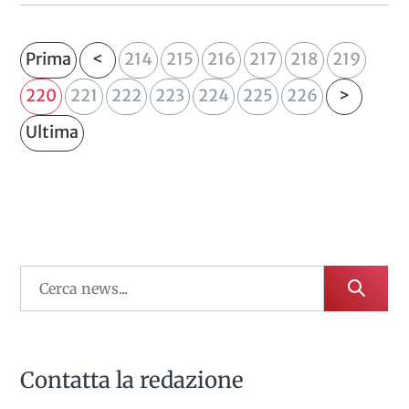
Prima
<
214
215
216
217
218
219
220
221
222
223
224
225
226
>
Ultima
Contatta la redazione