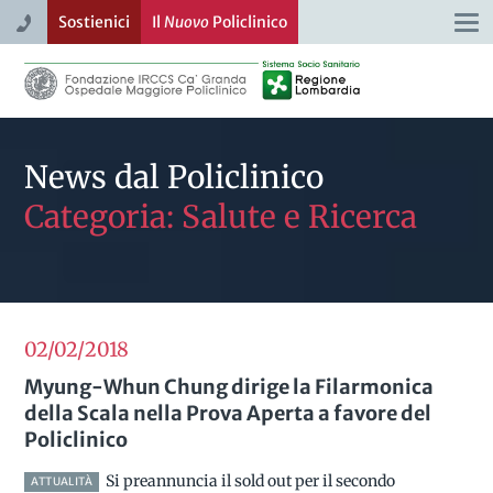
Sostienici
Il
Nuovo
Policlinico
Togg
navi
News dal Policlinico
Categoria: Salute e Ricerca
02/02
2018
Myung-Whun Chung dirige la Filarmonica
della Scala nella Prova Aperta a favore del
Policlinico
Si preannuncia il sold out per il secondo
ATTUALITÀ