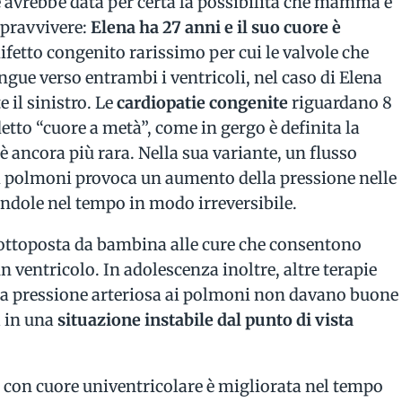
 avrebbe data per certa la possibilità che mamma e
opravvivere:
Elena ha 27 anni e il suo cuore è
difetto congenito rarissimo per cui le valvole che
e verso entrambi i ventricoli, nel caso di Elena
 il sinistro. Le
cardiopatie congenite
riguardano 8
etto “cuore a metà”, come in gergo è definita la
 è ancora più rara. Nella sua variante, un flusso
ai polmoni provoca un aumento della pressione nelle
ndole nel tempo in modo irreversibile.
sottoposta da bambina alle cure che consentono
n ventricolo. In adolescenza inoltre, altre terapie
 la pressione arteriosa ai polmoni non davano buone
 in una
situazione
instabile dal punto di vista
ti con cuore univentricolare è migliorata nel tempo