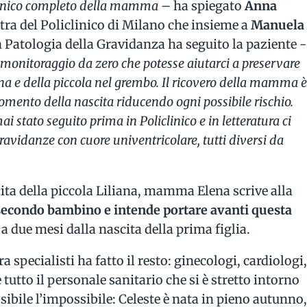
inico completo della mamma
– ha spiegato
Anna
tra del Policlinico di Milano che insieme a
Manuela
n Patologia della Gravidanza ha seguito la paziente -
monitoraggio da zero che potesse aiutarci a preservare
na e della piccola nel grembo. Il ricovero della mamma 
omento della nascita riducendo ogni possibile rischio.
 stato seguito prima in Policlinico e in letteratura ci
ravidanze con cuore univentricolare, tutti diversi da
ita della piccola Liliana, mamma Elena scrive alla
secondo bambino e intende portare avanti questa
a due mesi dalla nascita della prima figlia.
a specialisti ha fatto il resto: ginecologi, cardiologi
 tutto il personale sanitario che si è stretto intorno
sibile l’impossibile: Celeste è nata in pieno autunno