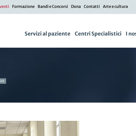
venti
Formazione
Bandi e Concorsi
Dona
Contatti
Arte e cultura
Servizi al paziente
Centri Specialistici
I no
GIA