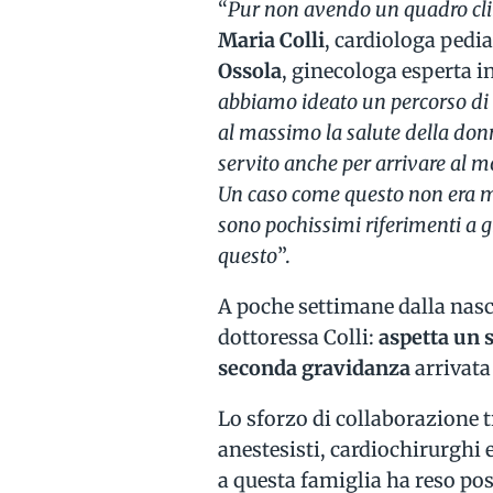
“
Pur non avendo un quadro cl
Maria Colli
, cardiologa pedia
Ossola
, ginecologa esperta i
abbiamo ideato un percorso di 
al massimo la salute della don
servito anche per arrivare al m
Un caso come questo non era mai
sono pochissimi riferimenti a g
questo
”.
A poche settimane dalla nasc
dottoressa Colli:
aspetta un 
seconda gravidanza
arrivata 
Lo sforzo di collaborazione tr
anestesisti, cardiochirurghi e
a questa famiglia ha reso pos