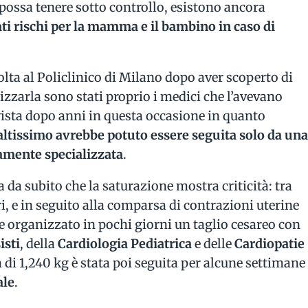
possa tenere sotto controllo, esistono ancora
ti rischi per la mamma e il bambino in caso di
olta al Policlinico di Milano dopo aver scoperto di
rizzarla sono stati proprio i medici che l’avevano
vista dopo anni in questa occasione in quanto
altissimo
avrebbe potuto essere seguita solo da un
tamente specializzata
.
a da subito che la saturazione mostra criticità: tra
ri, e in seguito alla comparsa di contrazioni uterine
e organizzato in pochi giorni un taglio cesareo
con
isti
, della
Cardiologia Pediatrica
e delle
Cardiopatie
a di 1,240 kg è stata poi seguita per alcune settimane
ale
.