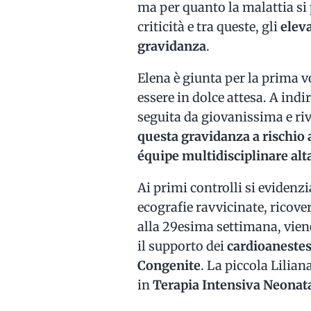
ma per quanto la malattia si 
criticità e tra queste, gli
eleva
gravidanza
.
Elena è giunta per la prima v
essere in dolce attesa. A indi
seguita da giovanissima e ri
questa gravidanza a rischio 
équipe multidisciplinare al
Ai primi controlli si evidenzi
ecografie ravvicinate, ricove
alla 29esima settimana, vien
il supporto dei
cardioanestes
Congenite
. La piccola Lilian
in
Terapia Intensiva Neonat