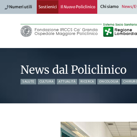
Chi siamo
News/E
Numeri utili
Sostienici
Il
Nuovo
Policlinico
News dal Policlinico
SALUTE
CULTURA
ATTUALITÀ
RICERCA
ONCOLOGIA
CHIRUR