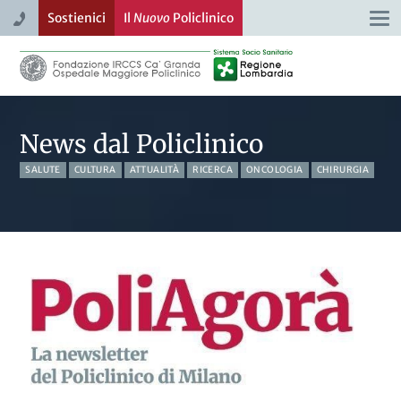
Sostienici
Il
Nuovo
Policlinico
Togg
navi
News dal Policlinico
SALUTE
CULTURA
ATTUALITÀ
RICERCA
ONCOLOGIA
CHIRURGIA