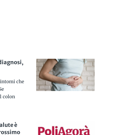
 diagnosi,
 sintomi che
Se
l colon
lute è
prossimo