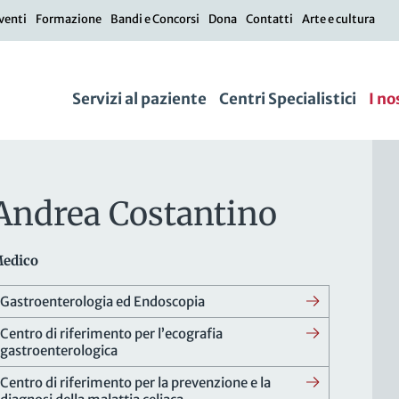
venti
Formazione
Bandi e Concorsi
Dona
Contatti
Arte e cultura
Servizi al paziente
Centri Specialistici
I no
Andrea Costantino
edico
Gastroenterologia ed Endoscopia
Centro di riferimento per l’ecografia
gastroenterologica
Centro di riferimento per la prevenzione e la