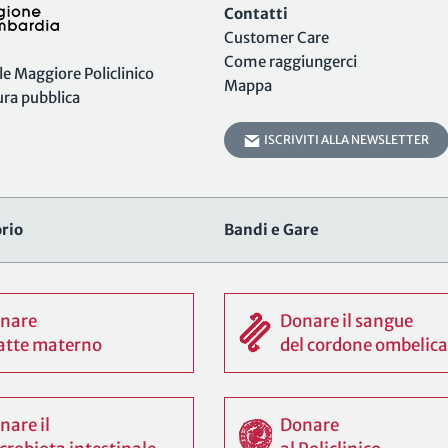
Contatti
Customer Care
Come raggiungerci
 Maggiore Policlinico
Mappa
tura pubblica
ISCRIVITI ALLA NEWSLETTER
rio
Bandi e Gare
nare
Donare il sangue
 latte materno
del cordone ombelica
nare il
Donare