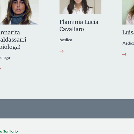
Flaminia Lucia
Cavallaro
nnarita
Luis
aldassarri
Medico
Medic
biologa)
iologo