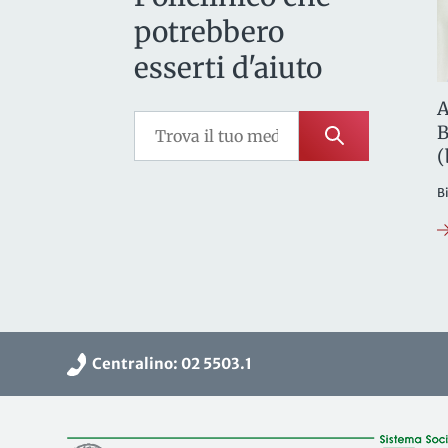
potrebbero
esserti d'aiuto
A
B
(
B
Centralino: 02 5503.1