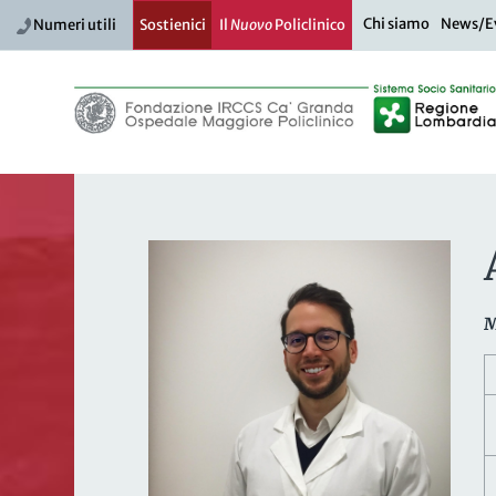
Chi siamo
News/E
Numeri utili
Sostienici
Il
Nuovo
Policlinico
M