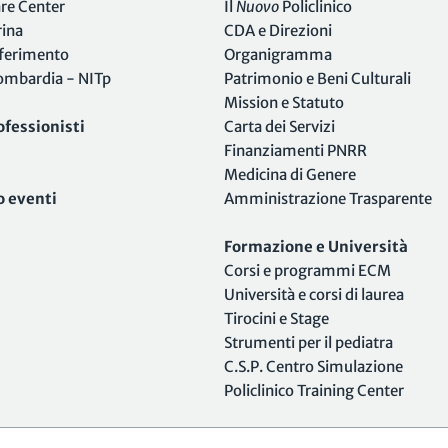
are Center
Il
Nuovo
Policlinico
rina
CDA e Direzioni
iferimento
Organigramma
Lombardia - NITp
Patrimonio e Beni Culturali
Mission e Statuto
ofessionisti
Carta dei Servizi
Finanziamenti PNRR
Medicina di Genere
o eventi
Amministrazione Trasparente
Formazione e Università
Corsi e programmi ECM
Università e corsi di laurea
Tirocini e Stage
Strumenti per il pediatra
C.S.P. Centro Simulazione
Policlinico Training Center