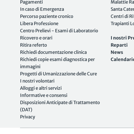
Pagamenti
Malattie R
In caso di Emergenza
Santa Cate
Percorso paziente cronico
Centri di R
Libera Professione
Trapianti 
Centro Prelievi - Esami di Laboratorio
Ricovero e orari
I nostri Pr
Ritira referto
Reparti
Richiedi documentazione clinica
News
Richiedi copie esami diagnostica per
Calendari
immagini
Progetti di Umanizzazione delle Cure
I nostri volontari
Alloggi e altri servizi
Informative e consensi
Disposizioni Anticipate di Trattamento
(DAT)
Privacy