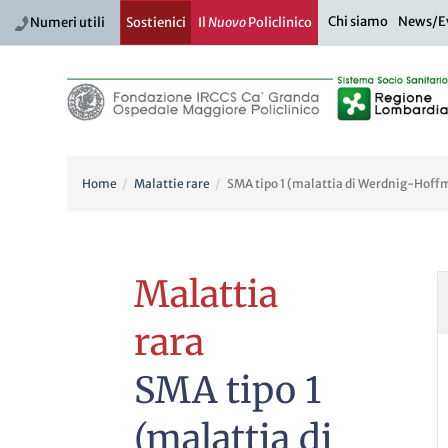
Chi siamo
News/E
Numeri utili
Sostienici
Il
Nuovo
Policlinico
Home
Malattie rare
SMA tipo 1 (malattia di Werdnig-Hoff
Malattia
rara
SMA tipo 1
(malattia di