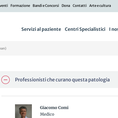
venti
Formazione
Bandi e Concorsi
Dona
Contatti
Arte e cultura
Servizi al paziente
Centri Specialistici
I no
man)
Professionisti che curano questa patologia
Giacomo Comi
Medico