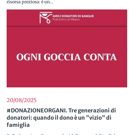
risorsa preziosa: è un...
20/08
2025
#DONAZIONEORGANI. Tre generazioni di
donatori: quando il dono è un "vizio" di
famiglia