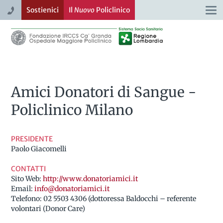
Sostienici
Il
Nuovo
Policlinico
Togg
navi
Amici Donatori di Sangue -
Policlinico Milano
PRESIDENTE
Paolo Giacomelli
CONTATTI
Sito Web:
http://www.donatoriamici.it
Email:
info@donatoriamici.it
Telefono:
02 5503 4306 (dottoressa Baldocchi – referente
volontari (Donor Care)