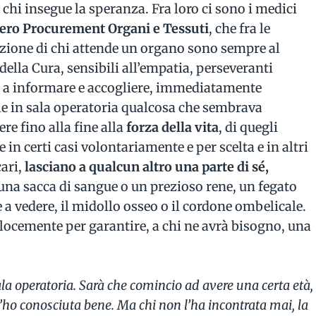
 chi insegue la speranza. Fra loro ci sono i medici
ro Procurement Organi e Tessuti
, che fra le
razione di chi attende un organo sono sempre al
della Cura, sensibili all’empatia, perseveranti
i a informare e accogliere, immediatamente
ile in sala operatoria qualcosa che sembrava
re fino alla fine alla
forza della vita
, di quegli
in certi casi volontariamente e per scelta e in altri
cari,
lasciano a qualcun altro una parte di sé,
una sacca di sangue o un prezioso rene, un fegato
 a vedere, il midollo osseo o il cordone ombelicale.
elocemente per garantire, a chi ne avrà bisogno, una
sala operatoria. Sarà che comincio ad avere una certa età,
l’ho conosciuta bene. Ma chi non l’ha incontrata mai, la