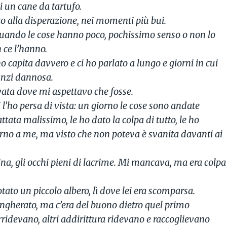
di un cane da tartufo.
o alla disperazione, nei momenti più bui.
quando le cose hanno poco, pochissimo senso o non lo
 ce l’hanno.
’ho capita davvero e ci ho parlato a lungo e giorni in cui
 anzi dannosa.
ovata dove mi aspettavo che fosse.
 l’ho persa di vista: un giorno le cose sono andate
rattata malissimo, le ho dato la colpa di tutto, le ho
orno a me, ma visto che non poteva è svanita davanti ai
na, gli occhi pieni di lacrime. Mi mancava, ma era colpa
to un piccolo albero, lì dove lei era scomparsa.
angherato, ma c’era del buono dietro quel primo
orridevano, altri addirittura ridevano e raccoglievano