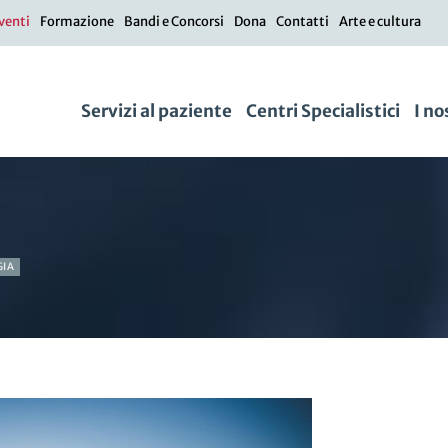
venti
Formazione
Bandi e Concorsi
Dona
Contatti
Arte e cultura
Servizi al paziente
Centri Specialistici
I no
GIA