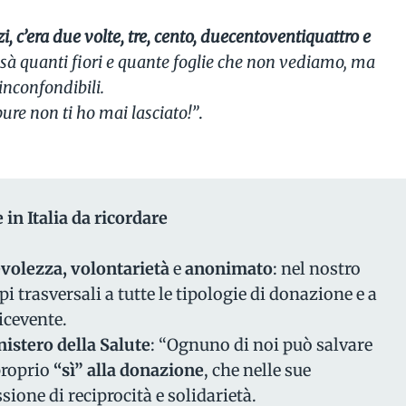
i, c’era due volte, tre, cento, duecentoventiquattro e
issà quanti fiori e quante foglie che non vediamo, ma
nconfondibili.
ure non ti ho mai lasciato!”
.
 in Italia da ricordare
evolezza, volontarietà
e
anonimato
: nel nostro
pi trasversali a tutte le tipologie di donazione e a
ricevente.
istero della Salute
: “Ognuno di noi può salvare
proprio
“sì” alla donazione
, che nelle sue
sione di reciprocità e solidarietà.