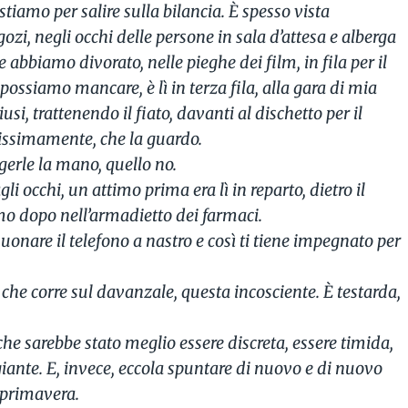
amo per salire sulla bilancia. È spesso vista
gozi, negli occhi delle persone in sala d’attesa e alberga
e abbiamo divorato, nelle pieghe dei film, in fila per il
 possiamo mancare, è lì in terza fila, alla gara di mia
iusi, trattenendo il fiato, davanti al dischetto per il
tissimamente, che la guardo.
gerle la mano, quello no.
li occhi, un attimo prima era lì in reparto, dietro il
mo dopo nell’armadietto dei farmaci.
a suonare il telefono a nastro e così ti tiene impegnato per
di che corre sul davanzale, questa incosciente. È testarda,
che sarebbe stato meglio essere discreta, essere timida,
ante. E, invece, eccola spuntare di nuovo e di nuovo
 primavera.