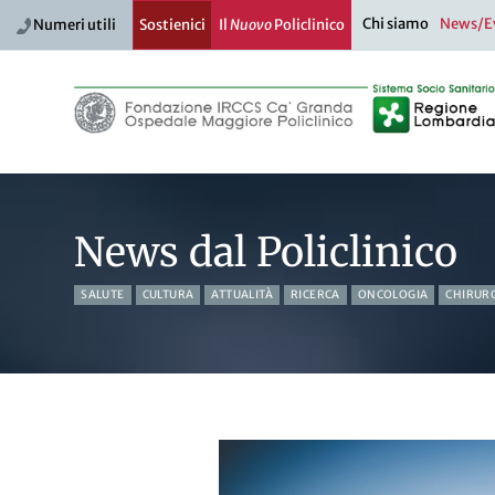
Chi siamo
News/E
Numeri utili
Sostienici
Il
Nuovo
Policlinico
News dal Policlinico
SALUTE
CULTURA
ATTUALITÀ
RICERCA
ONCOLOGIA
CHIRUR