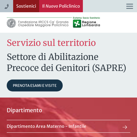
Sostienici
Il
Nuovo
Policlinico
Togg
navi
Servizio sul territorio
Settore di Abilitazione
Precoce dei Genitori (SAPRE)
PRENOTA ESAMI E VISITE
Dipartimento
Dipartimento Area Materno - Infantile