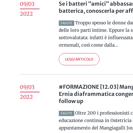
Se i batteri “amici” abbassa
09/03
batterica, conoscerla per af
2022
Troppo spesso le donne da
SALUTE
delle loro parti intime. Eppure la 
sottovalutata: infatti è influenzat
ormonali, così come dalla...
LEGGI ARTICOLO
#FORMAZIONE [12.03] Mangia
09/03
Ernia diaframmatica congeni
2022
follow up
Oltre 200 i professionisti c
SALUTE
educazione continua in Ostetricia
appuntamento del Mangiagalli Jour