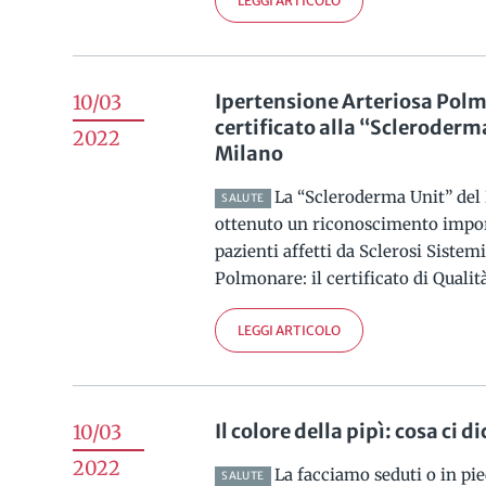
LEGGI ARTICOLO
Ipertensione Arteriosa Polm
10/03
certificato alla “Scleroderma
2022
Milano
La “Scleroderma Unit” del 
SALUTE
ottenuto un riconoscimento impor
pazienti affetti da Sclerosi Sistem
Polmonare: il certificato di Qualità
LEGGI ARTICOLO
Il colore della pipì: cosa ci d
10/03
2022
La facciamo seduti o in pie
SALUTE