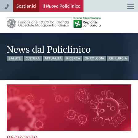
Sostienici
Il
Nuovo
Policlinico
Togg
navi
News dal Policlinico
SALUTE
CULTURA
ATTUALITÀ
RICERCA
ONCOLOGIA
CHIRURGIA
06/03
2020