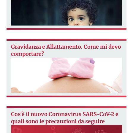
Gravidanza e Allattamento. Come mi devo
comportare?
Cos'è il nuovo Coronavirus SARS-CoV-2 e
quali sono le precauzioni da seguire