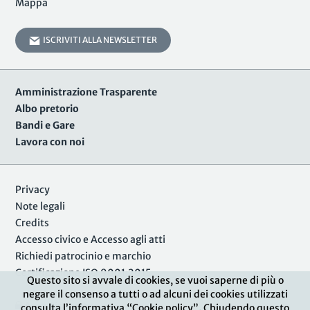
Mappa
ISCRIVITI ALLA NEWSLETTER
Amministrazione Trasparente
Albo pretorio
Bandi e Gare
Lavora con noi
Privacy
Note legali
Credits
Accesso civico e Accesso agli atti
Richiedi patrocinio e marchio
Certificazione ISO 9001:2015
Questo sito si avvale di cookies, se vuoi saperne di più o
negare il consenso a tutti o ad alcuni dei cookies utilizzati
Area Riservata
consulta l’informativa “Cookie policy”. Chiudendo questo