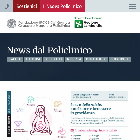
Sostienici
Il
Nuovo
Policlinico
Togg
navi
News dal Policlinico
SALUTE
CULTURA
ATTUALITÀ
RICERCA
ONCOLOGIA
CHIRURGIA