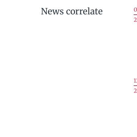
News correlate
0
2
1
2