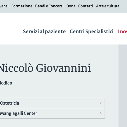
venti
Formazione
Bandi e Concorsi
Dona
Contatti
Arte e cultura
Servizi al paziente
Centri Specialistici
I no
Niccolò Giovannini
edico
Ostetricia
Mangiagalli Center