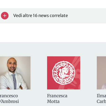
Vedi altre 16 news correlate
rancesco
Ilma
Francesca
'Ambrosi
Car
Motta