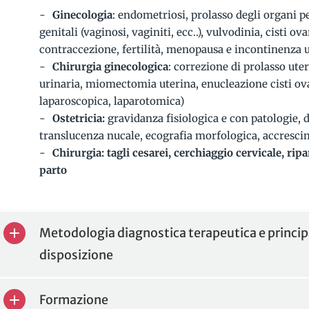
Ginecologia
: endometriosi, prolasso degli organi pe
genitali (vaginosi, vaginiti, ecc..), vulvodinia, cisti ov
contraccezione, fertilità, menopausa e incontinenza u
Chirurgia ginecologica
: correzione di prolasso ute
urinaria, miomectomia uterina, enucleazione cisti ova
laparoscopica, laparotomica)
Ostetricia:
gravidanza fisiologica e con patologie, d
translucenza nucale, ecografia morfologica, accresci
Chirurgia: tagli cesarei, cerchiaggio cervicale, ri
parto
Metodologia diagnostica terapeutica e principa
disposizione
Formazione