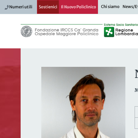
Chi siamo
News/E
Numeri utili
Sostienici
Il
Nuovo
Policlinico
M