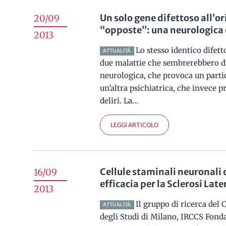
Un solo gene difettoso all’or
20/09
“opposte”: una neurologica 
2013
Lo stesso identico difett
ATTUALITÀ
due malattie che sembrerebbero 
neurologica, che provoca un parti
un’altra psichiatrica, che invece p
deliri. La...
LEGGI ARTICOLO
Cellule staminali neuronali 
16/09
efficacia per la Sclerosi Lat
2013
Il gruppo di ricerca del 
ATTUALITÀ
degli Studi di Milano, IRCCS Fond