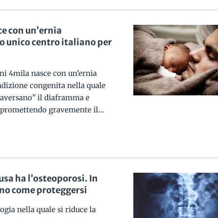
e con un’ernia
o unico centro italiano per
i 4mila nasce con un’ernia
ndizione congenita nella quale
raversano” il diaframma e
mpromettendo gravemente il...
sa ha l’osteoporosi. In
gano come proteggersi
ogia nella quale si riduce la