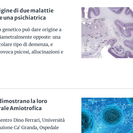
igine di due malattie
e una psichiatrica
o genetico può dare origine a
diametralmente opposte: una
colare tipo di demenza, e
rovoca psicosi, allucinazioni e
dimostrano la loro
erale Amiotrofica
Centro Dino Ferrari, Università
azione Ca’ Granda, Ospedale