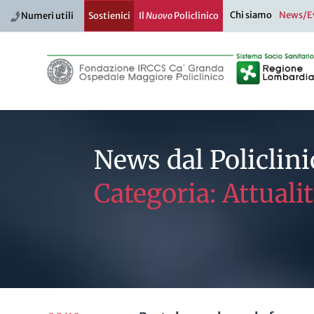
Chi siamo
News/E
Numeri utili
Sostienici
Il
Nuovo
Policlinico
News dal Policlini
Categoria: Attuali