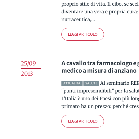
proprio stile di vita. Il cibo, se s
diventare una vera e propria cura: 
nutraceutica,...
LEGGI ARTICOLO
A cavallo tra farmacologo e g
25/09
medico a misura di anziano
2013
Al seminario REP
ATTUALITÀ
SALUTE
“punti imprescindibili” per la sal
L’Italia è uno dei Paesi con più l
primato ha un prezzo: perché cres
LEGGI ARTICOLO