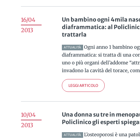
Un bambino ogni 4mila nasc
16/04
diaframmatica: al Policlinic
2013
trattarla
Ogni anno 1 bambino ogn
ATTUALITÀ
diaframmatica: si tratta di una co
uno o più organi dell’addome “att
invadono la cavità del torace, co
LEGGI ARTICOLO
Una donna su tre in menopau
10/04
Policlinico gli esperti spie
2013
L’osteoporosi è una patol
ATTUALITÀ