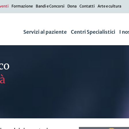
venti
Formazione
Bandi e Concorsi
Dona
Contatti
Arte e cultura
Servizi al paziente
Centri Specialistici
I no
co
tà