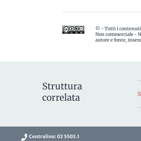
© - Tutti i contenut
Non commerciale - No
autore e fonte, inse
Struttura
correlata
Centralino: 02 5503.1