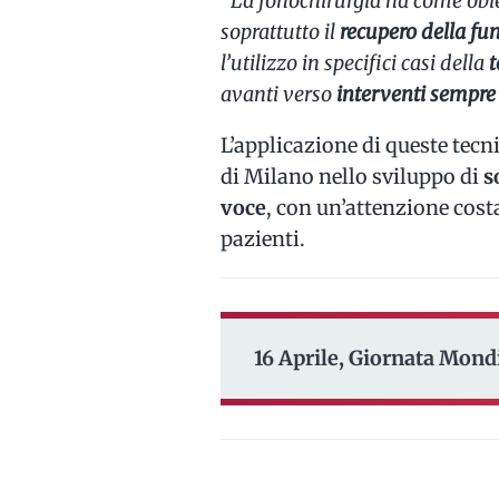
“
La fonochirurgia ha come obie
soprattutto il
recupero della fu
l’utilizzo in specifici casi della
t
avanti verso
interventi sempre 
L’applicazione di queste tec
di Milano nello sviluppo di
s
voce
, con un’attenzione costa
pazienti.
16 Aprile, Giornata Mondi