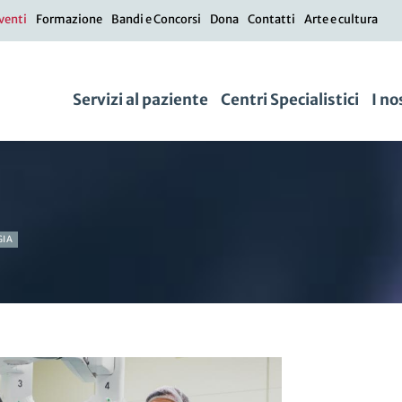
venti
Formazione
Bandi e Concorsi
Dona
Contatti
Arte e cultura
Servizi al paziente
Centri Specialistici
I no
GIA