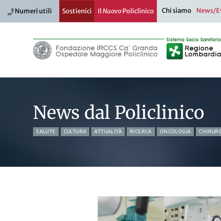
Chi siamo
News/E
Numeri utili
Sostienici
Il
Nuovo
Policlinico
News dal Policlinico
SALUTE
CULTURA
ATTUALITÀ
RICERCA
ONCOLOGIA
CHIRUR