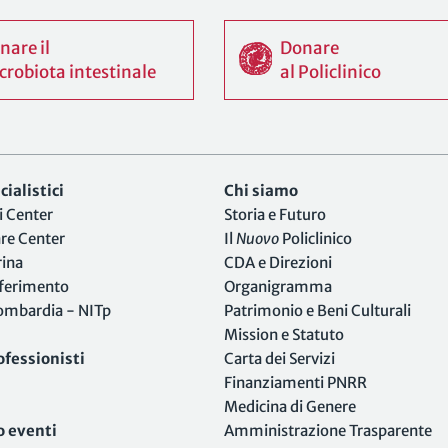
nare il
Donare
crobiota intestinale
al Policlinico
ialistici
Chi siamo
i Center
Storia e Futuro
are Center
Il
Nuovo
Policlinico
rina
CDA e Direzioni
iferimento
Organigramma
Lombardia - NITp
Patrimonio e Beni Culturali
Mission e Statuto
ofessionisti
Carta dei Servizi
Finanziamenti PNRR
Medicina di Genere
o eventi
Amministrazione Trasparente