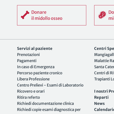
Donare
Do
il midollo osseo
mi
Servizi al paziente
Centri Spec
Prenotazioni
Mangiagall
Pagamenti
Malattie R
In caso di Emergenza
Santa Cate
Percorso paziente cronico
Centri di R
Libera Professione
Trapianti 
Centro Prelievi - Esami di Laboratorio
Ricovero e orari
I nostri Pr
Ritira referto
Reparti
Richiedi documentazione clinica
News
Richiedi copie esami diagnostica per
Calendari