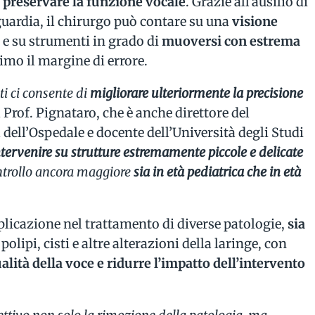
 preservare la funzione vocale
. Grazie all’ausilio di
uardia, il chirurgo può contare su una
visione
e
e su strumenti in grado di
muoversi con estrema
imo il margine di errore.
ti ci consente di
migliorare ulteriormente la precisione
 Prof. Pignataro, che è anche direttore del
dell’Ospedale e docente dell’Università degli Studi
ntervenire su strutture estremamente piccole e delicate
ntrollo ancora maggiore
sia in età pediatrica che in età
licazione nel trattamento di diverse patologie,
sia
i polipi, cisti e altre alterazioni della laringe, con
alità della voce e ridurre l’impatto dell’intervento