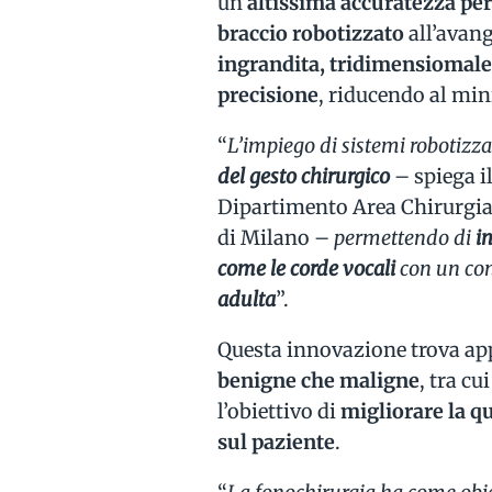
un’
altissima accuratezza per
braccio robotizzato
all’avang
ingrandita, tridimensiomal
precisione
, riducendo al min
“
L’impiego di sistemi robotizza
del gesto chirurgico
– spiega il
Dipartimento Area Chirurgia 
di Milano –
permettendo di
i
come le corde vocali
con un co
adulta
”.
Questa innovazione trova app
benigne che maligne
, tra cu
l’obiettivo di
migliorare la qu
sul paziente
.