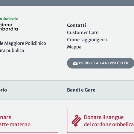
Contatti
Customer Care
Come raggiungerci
 Maggiore Policlinico
Mappa
tura pubblica
ISCRIVITI ALLA NEWSLETTER
rio
Bandi e Gare
nare
Donare il sangue
 latte materno
del cordone ombelica