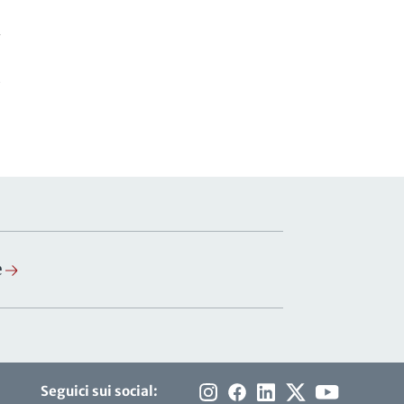
-
e
Seguici sui social: