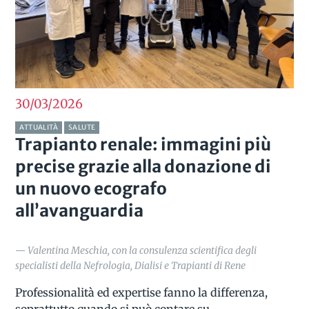
30/03
2026
ATTUALITÀ
SALUTE
Trapianto renale: immagini più
precise grazie alla donazione di
un nuovo ecografo
all’avanguardia
— Valentina Meschia, con la consulenza scientifica degli
specialisti della Nefrologia, Dialisi e Trapianti di Rene
Professionalità ed expertise fanno la differenza,
soprattutto quando si può contare su