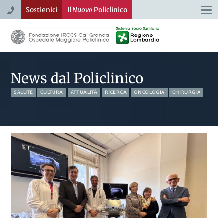
Sostienici
Il
Nuovo
Policlinico
Togg
navi
News dal Policlinico
SALUTE
CULTURA
ATTUALITÀ
RICERCA
ONCOLOGIA
CHIRURGIA