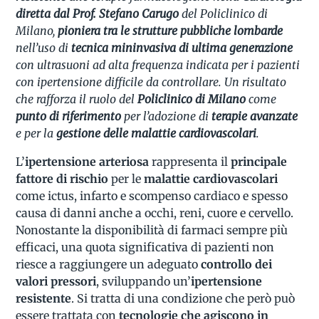
diretta dal Prof. Stefano Carugo
del Policlinico di
Milano,
pioniera tra le strutture pubbliche lombarde
nell’uso di
tecnica mininvasiva di ultima generazione
con ultrasuoni ad alta frequenza indicata per i pazienti
con ipertensione difficile da controllare. Un risultato
che rafforza il ruolo del
Policlinico di Milano
come
punto di riferimento
per l’adozione di
terapie avanzate
e per la
gestione delle malattie cardiovascolari
.
L’
ipertensione arteriosa
rappresenta il
principale
fattore di rischio
per le
malattie cardiovascolari
come ictus, infarto e scompenso cardiaco e spesso
causa di danni anche a occhi, reni, cuore e cervello.
Nonostante la disponibilità di farmaci sempre più
efficaci, una quota significativa di pazienti non
riesce a raggiungere un adeguato
controllo dei
valori pressori
, sviluppando un’
ipertensione
resistente
. Si tratta di una condizione che però può
essere trattata con
tecnologie che agiscono in