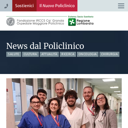
Sostienici
Il
Nuovo
Policlinico
Togg
navi
News dal Policlinico
SALUTE
CULTURA
ATTUALITÀ
RICERCA
ONCOLOGIA
CHIRURGIA