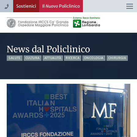
Sostienici
Il
Nuovo
Policlinico
Togg
navi
News dal Policlinico
SALUTE
CULTURA
ATTUALITÀ
RICERCA
ONCOLOGIA
CHIRURGIA