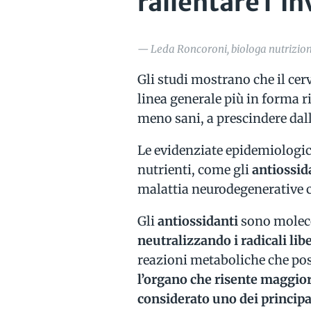
rallentare l'
— Leda Roncoroni, biologa nutrizioni
Gli studi mostrano che il cer
linea generale più in forma r
meno sani, a prescindere dal
Le evidenziate epidemiologic
nutrienti, come gli
antiossid
malattia neurodegenerative c
Gli
antiossidanti
sono molec
neutralizzando i radicali libe
reazioni metaboliche che pos
l’organo che risente maggior
considerato uno dei principal