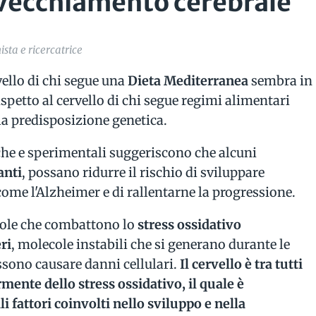
invecchiamento cerebrale
sta e ricercatrice
vello di chi segue una
Dieta Mediterranea
sembra in
ispetto al cervello di chi segue regimi alimentari
la predisposizione genetica.
he e sperimentali suggeriscono che alcuni
anti
, possano ridurre il rischio di sviluppare
ome l'Alzheimer e di rallentarne la progressione.
ole che combattono lo
stress ossidativo
ri
, molecole instabili che si generano durante le
sono causare danni cellulari.
Il cervello è tra tutti
mente dello stress ossidativo, il quale è
i fattori coinvolti nello sviluppo e nella