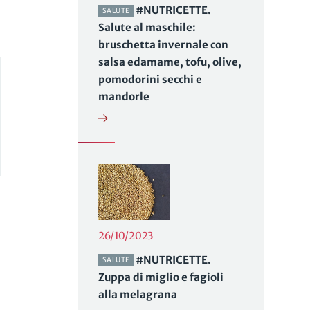
#NUTRICETTE.
SALUTE
Salute al maschile:
bruschetta invernale con
salsa edamame, tofu, olive,
pomodorini secchi e
mandorle
26/10/2023
#NUTRICETTE.
SALUTE
Zuppa di miglio e fagioli
alla melagrana