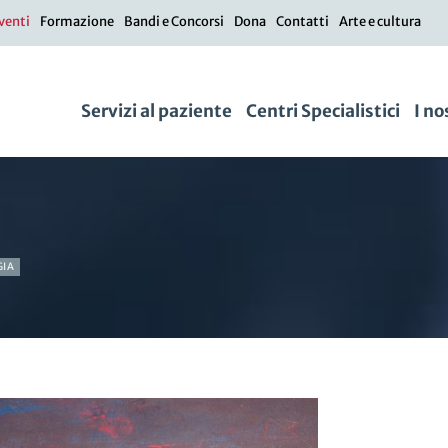
venti
Formazione
Bandi e Concorsi
Dona
Contatti
Arte e cultura
Servizi al paziente
Centri Specialistici
I no
GIA