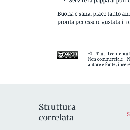
Servire la pappa al pom
Buona e sana, piace tanto anc
pronta per essere gustata in
© - Tutti i contenut
Non commerciale - No
autore e fonte, inse
Struttura
correlata