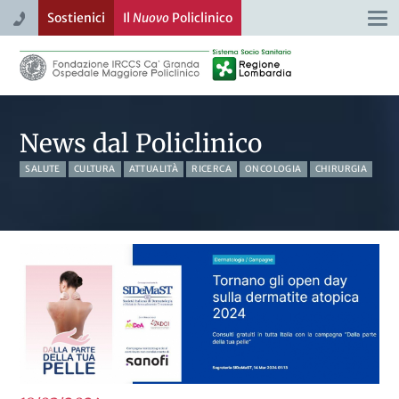
Sostienici
Il
Nuovo
Policlinico
Togg
navi
News dal Policlinico
SALUTE
CULTURA
ATTUALITÀ
RICERCA
ONCOLOGIA
CHIRURGIA